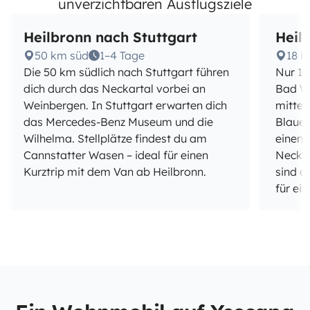
unverzichtbaren Ausflugsziele
Heilbronn nach Stuttgart
Heil
50 km süd
1–4 Tage
18 k
Die 50 km südlich nach Stuttgart führen
Nur 18
dich durch das Neckartal vorbei an
Bad Wi
Weinbergen. In Stuttgart erwarten dich
mittel
das Mercedes-Benz Museum und die
Blauen
Wilhelma. Stellplätze findest du am
einen 
Cannstatter Wasen – ideal für einen
Neckar
Kurztrip mit dem Van ab Heilbronn.
sind a
für ei