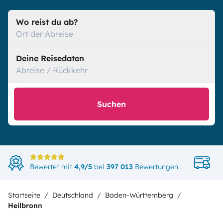
Wo reist du ab?
Ort der Abreise
Deine Reisedaten
Abreise / Rückkehr
Suchen
D
Bewertet mit
4,9/5
bei
397 013
Bewertungen
i
Startseite
Deutschland
Baden-Württemberg
Heilbronn