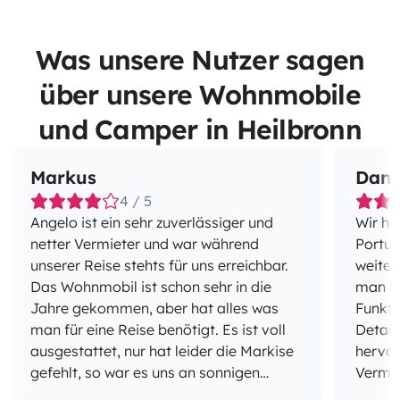
Was unsere Nutzer sagen
über unsere Wohnmobile
und Camper in Heilbronn
Markus
Dani
4 / 5
Angelo ist ein sehr zuverlässiger und
Wir ha
netter Vermieter und war während
Portug
unserer Reise stehts für uns erreichbar.
weiter
Das Wohnmobil ist schon sehr in die
man be
Jahre gekommen, aber hat alles was
Funkti
man für eine Reise benötigt. Es ist voll
Detail
ausgestattet, nur hat leider die Markise
hervor
gefehlt, so war es uns an sonnigen
Vermie
Tagen nicht möglich vor dem
erreic