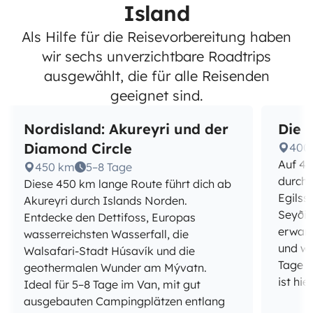
Island
Als Hilfe für die Reisevorbereitung haben
wir sechs unverzichtbare Roadtrips
ausgewählt, die für alle Reisenden
geeignet sind.
Nordisland: Akureyri und der
Die 
Diamond Circle
400
Auf 40
450 km
5–8 Tage
durch 
Diese 450 km lange Route führt dich ab
Egilss
Akureyri durch Islands Norden.
Seyðis
Entdecke den Dettifoss, Europas
erwart
wasserreichsten Wasserfall, die
und we
Walsafari-Stadt Húsavík und die
Tage e
geothermalen Wunder am Mývatn.
ist hie
Ideal für 5–8 Tage im Van, mit gut
ausgebauten Campingplätzen entlang