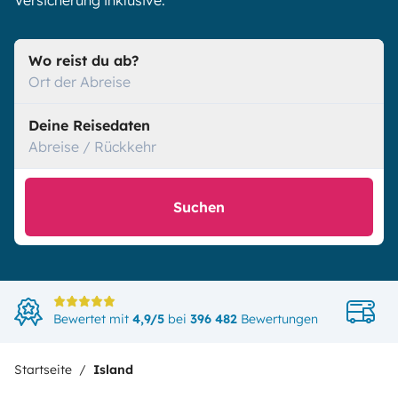
Versicherung inklusive.
Wo reist du ab?
Ort der Abreise
Deine Reisedaten
Abreise / Rückkehr
Suchen
D
Bewertet mit
4,9/5
bei
396 482
Bewertungen
i
Startseite
Island