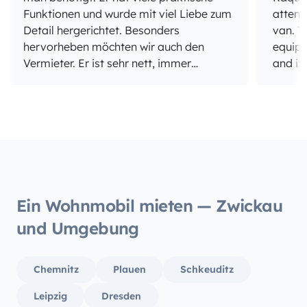
Funktionen und wurde mit viel Liebe zum
attent
Detail hergerichtet. Besonders
van. The van itself is so cute and comfy
hervorheben möchten wir auch den
equipp
Vermieter. Er ist sehr nett, immer
and it
erreichbar und bietet seine Hilfe an,
car wa
wenn man Fragen hat. Außerdem gibt er
clean. Girasol is kind of old though, so
tolle Tipps für Stellplätze und die
we had
Umgebung, was unseren Urlaub noch
drivin
schöner gemacht hat. Auch die
Abholung und die Rückgabe haben
völlig unkompliziert funktioniert. Alles
wurde klar und verständlich erklärt und
Ein Wohnmobil mieten — Zwickau
kommuniziert, sodass wir uns von
und Umgebung
Anfang an bestens aufgehoben gefühlt
haben. Wir hatten eine sehr schöne Zeit
und würden den Camper jederzeit
Chemnitz
Plauen
Schkeuditz
wieder ausborgen :)
Leipzig
Dresden