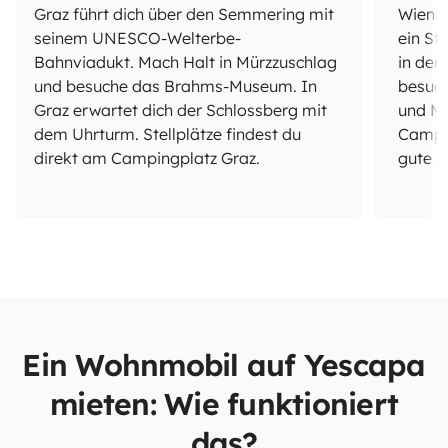
Graz führt dich über den Semmering mit
Wien n
seinem UNESCO-Welterbe-
ein St
Bahnviadukt. Mach Halt in Mürzzuschlag
in der
und besuche das Brahms-Museum. In
besuch
Graz erwartet dich der Schlossberg mit
und Mo
dem Uhrturm. Stellplätze findest du
Campi
direkt am Campingplatz Graz.
gute A
Ein Wohnmobil auf Yescapa
mieten: Wie funktioniert
das?