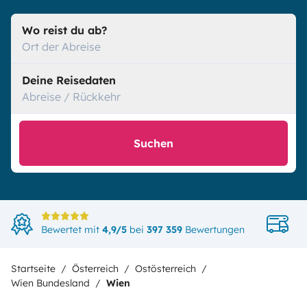
Wo reist du ab?
Ort der Abreise
Deine Reisedaten
Abreise / Rückkehr
Suchen
Di
Bewertet mit
4,9/5
bei
397 359
Bewertungen
in
Startseite
Österreich
Ostösterreich
Wien Bundesland
Wien