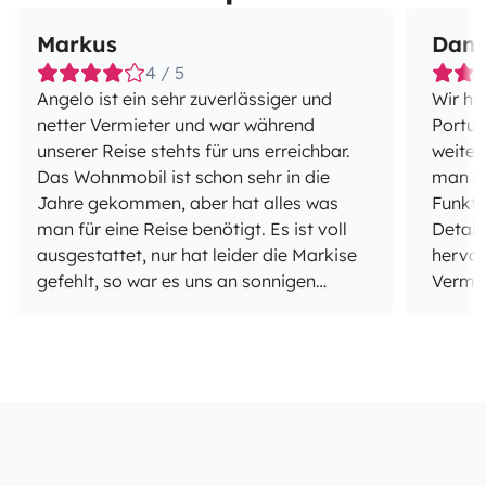
Markus
Dani
4 / 5
Angelo ist ein sehr zuverlässiger und
Wir ha
netter Vermieter und war während
Portug
unserer Reise stehts für uns erreichbar.
weiter
Das Wohnmobil ist schon sehr in die
man be
Jahre gekommen, aber hat alles was
Funkti
man für eine Reise benötigt. Es ist voll
Detail
ausgestattet, nur hat leider die Markise
hervor
gefehlt, so war es uns an sonnigen
Vermie
Tagen nicht möglich vor dem
erreic
Wohnmobil zu sitzen. Aufgrund des
wenn m
alters des Wohnmobils müssten
tolle T
vermutlich auch einmal die
Umgeb
Abwasserleitungen ausgetauscht
schöne
werden, wenn das Wasswe nicht sofort
Abhol
geleert wurde, roch es im ganzen
völlig 