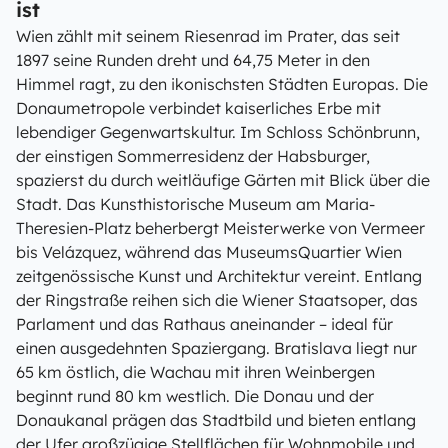
ist
Wien zählt mit seinem Riesenrad im Prater, das seit
1897 seine Runden dreht und 64,75 Meter in den
Himmel ragt, zu den ikonischsten Städten Europas. Die
Donaumetropole verbindet kaiserliches Erbe mit
lebendiger Gegenwartskultur. Im Schloss Schönbrunn,
der einstigen Sommerresidenz der Habsburger,
spazierst du durch weitläufige Gärten mit Blick über die
Stadt. Das Kunsthistorische Museum am Maria-
Theresien-Platz beherbergt Meisterwerke von Vermeer
bis Velázquez, während das MuseumsQuartier Wien
zeitgenössische Kunst und Architektur vereint. Entlang
der Ringstraße reihen sich die Wiener Staatsoper, das
Parlament und das Rathaus aneinander – ideal für
einen ausgedehnten Spaziergang. Bratislava liegt nur
65 km östlich, die Wachau mit ihren Weinbergen
beginnt rund 80 km westlich. Die Donau und der
Donaukanal prägen das Stadtbild und bieten entlang
der Ufer großzügige Stellflächen für Wohnmobile und