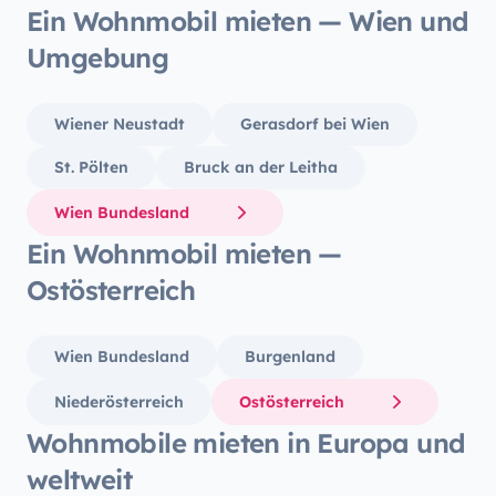
Wohnmobil eckelhaft und stinkte. In der
wurde 
Ein Wohnmobil mieten — Wien und
zweiten Woche unserer Reise spang das
kommun
Umgebung
Wohnmobil nicht mehr an und wir
Anfang
brauchten einige Male Starthilfe, Angelo
haben.
war immer erreichbar und half uns bei
und wü
Wiener Neustadt
Gerasdorf bei Wien
Fragen weiter.
wieder
St. Pölten
Bruck an der Leitha
Wien Bundesland
Ein Wohnmobil mieten —
Ostösterreich
Wien Bundesland
Burgenland
Niederösterreich
Ostösterreich
Wohnmobile mieten in Europa und
weltweit