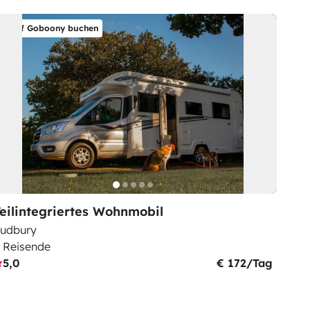
Auf Goboony buchen
eilintegriertes Wohnmobil
udbury
 Reisende
5,0
€ 172/Tag