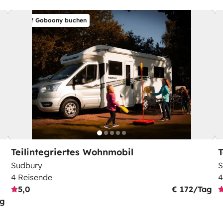
Auf Goboony buchen
Teilintegriertes Wohnmobil
T
Sudbury
S
4 Reisende
4
5,0
€ 172/Tag
ag