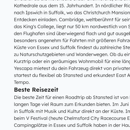
Kathedrale aus dem 15. Jahrhundert. In nördlicher Ri
nach Ipswich in Suffolk, wo das Christchurch Mansio
Entdecken einladen. Cambridge, weltberühmt für sei
das King's College, liegt nur 50 km nordwestlich von
den Flughafen sind überwiegend flach und gut ausge
besonders angenehm für Fahrten mit größeren Fahrz
Küste von Essex und Suffolk findest du zahlreiche St
zu Naturschutzgebieten und Wanderwegen. Ob du ei
Kurztrip oder ein geräumiges Wohnmobil für eine läng
Yescapa mietest du dein Fahrzeug direkt von privaten
startest du flexibel ab Stansted und erkundest East 
Tempo.
Beste Reisezeit
Die beste Zeit für einen Roadtrip ab Stansted ist vo
langen Tage viel Raum zum Erkunden bieten. Im Juni 
in Suffolk mit Musik und Kultur direkt an der Küste. 
beim V Festival (heute Chelmsford City Racecourse E
Campingplätze in Essex und Suffolk haben in der Hau