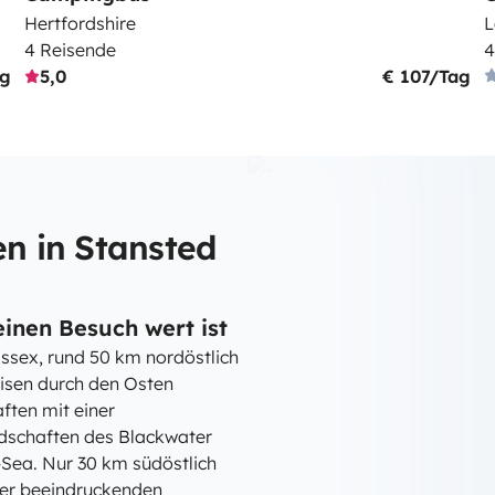
Hertfordshire
L
4 Reisende
4
ag
5,0
€ 107/Tag
n in Stansted
einen Besuch wert ist
ssex, rund 50 km nordöstlich
eisen durch den Osten
ften mit einer
dschaften des Blackwater
Sea. Nur 30 km südöstlich
iner beeindruckenden