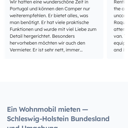
Wir hatten eine wunderschöne Zeit in
Rentin
Portugal und können den Camper nur
the ad
weiterempfehlen. Er bietet alles, was
uncomp
man benötigt. Er hat viele praktische
Raquel
Funktionen und wurde mit viel Liebe zum
attent
Detail hergerichtet. Besonders
van. The van itself is so cute and comfy
hervorheben möchten wir auch den
equipp
Vermieter. Er ist sehr nett, immer
and it
erreichbar und bietet seine Hilfe an,
car wa
wenn man Fragen hat. Außerdem gibt er
clean. Girasol is kind of old though, so
tolle Tipps für Stellplätze und die
we had
Umgebung, was unseren Urlaub noch
drivin
schöner gemacht hat. Auch die
Abholung und die Rückgabe haben
völlig unkompliziert funktioniert. Alles
wurde klar und verständlich erklärt und
Ein Wohnmobil mieten —
kommuniziert, sodass wir uns von
Schleswig-Holstein Bundesland
Anfang an bestens aufgehoben gefühlt
haben. Wir hatten eine sehr schöne Zeit