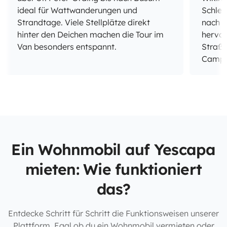
ideal für Wattwanderungen und
Schles
Strandtage. Viele Stellplätze direkt
nach E
hinter den Deichen machen die Tour im
hervor
Van besonders entspannt.
Straße
Campin
Ein Wohnmobil auf Yescapa
mieten: Wie funktioniert
das?
Entdecke Schritt für Schritt die Funktionsweisen unserer
Plattform. Egal ob du ein Wohnmobil vermieten oder