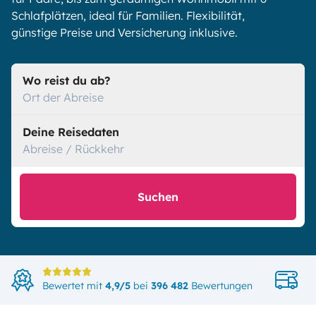
Schlafplätzen, ideal für Familien. Flexibilität,
günstige Preise und Versicherung inklusive.
Wo reist du ab?
Ort der Abreise
Deine Reisedaten
Abreise / Rückkehr
Suchen
D
Bewertet mit
4,9/5
bei
396 482
Bewertungen
i