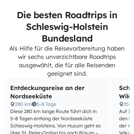
Die besten Roadtrips in
Schleswig-Holstein
Bundesland
Als Hilfe für die Reisevorbereitung haben
wir sechs unverzichtbare Roadtrips
ausgewählt, die für alle Reisenden
geeignet sind.
Entdeckungsreise an der
Schl
Nordseeküste
Wiki
280 km
5–8 Tage
350
Diese 280 km lange Route führt dich in
Auf 35
5–8 Tagen entlang der Nordseeküste
den Os
Schleswig-Holsteins. Von Husum geht es
der Wi
über St. Peter-Ording bis nach Büsum –
Wikin