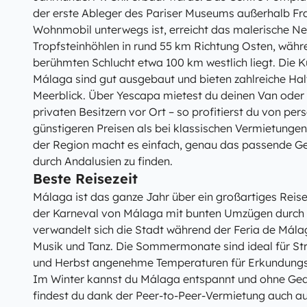
der erste Ableger des Pariser Museums außerhalb Fr
Wohnmobil unterwegs ist, erreicht das malerische Ne
Tropfsteinhöhlen in rund 55 km Richtung Osten, währ
berühmten Schlucht etwa 100 km westlich liegt. Die 
Málaga sind gut ausgebaut und bieten zahlreiche Hal
Meerblick. Über Yescapa mietest du deinen Van oder
privaten Besitzern vor Ort – so profitierst du von per
günstigeren Preisen als bei klassischen Vermietungen.
der Region macht es einfach, genau das passende Ge
durch Andalusien zu finden.
Beste Reisezeit
Málaga ist das ganze Jahr über ein großartiges Reise
der Karneval von Málaga mit bunten Umzügen durch d
verwandelt sich die Stadt während der Feria de Málaga
Musik und Tanz. Die Sommermonate sind ideal für St
und Herbst angenehme Temperaturen für Erkundungs
Im Winter kannst du Málaga entspannt und ohne Ged
findest du dank der Peer-to-Peer-Vermietung auch a