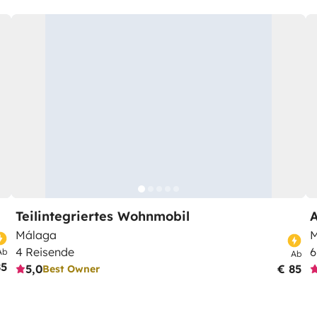
Teilintegriertes Wohnmobil
Málaga
M
4 Reisende
6
Ab
Ab
85
5,0
€ 85
Best Owner