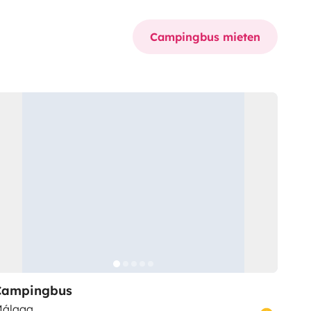
Campingbus mieten
Campingbus
álaga