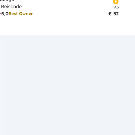
 Reisende
Ab
5,0
€ 52
Best Owner