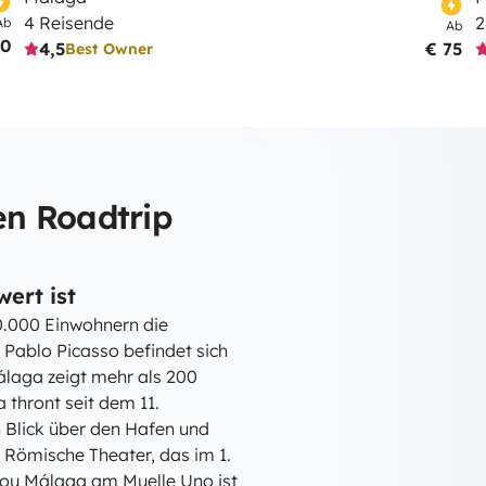
4 Reisende
2
Ab
Ab
90
4,5
€ 75
Best Owner
n Roadtrip
ert ist
70.000 Einwohnern die
Pablo Picasso befindet sich
álaga zeigt mehr als 200
 thront seit dem 11.
n Blick über den Hafen und
s Römische Theater, das im 1.
dou Málaga am Muelle Uno ist