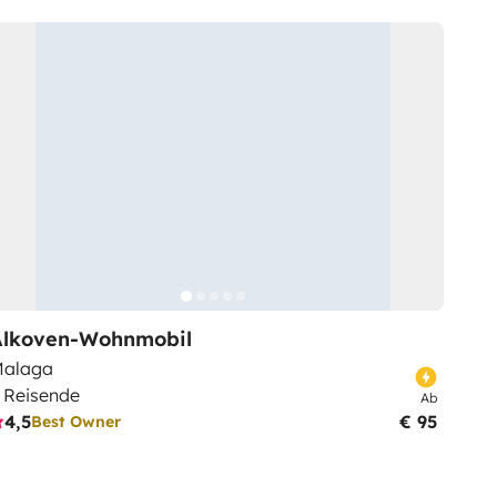
Alkoven-Wohnmobil
alaga
 Reisende
Ab
4,5
€ 95
Best Owner