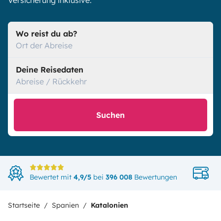
Versicherung inklusive.
Wo reist du ab?
Ort der Abreise
Deine Reisedaten
Abreise / Rückkehr
Suchen
D
Bewertet mit
4,9/5
bei
396 008
Bewertungen
i
Startseite
Spanien
Katalonien