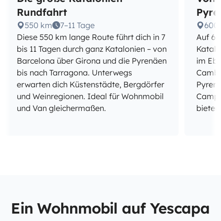
Rundfahrt
Pyre
550 km
7–11 Tage
600
Diese 550 km lange Route führt dich in 7
Auf 60
bis 11 Tagen durch ganz Katalonien – von
Katalo
Barcelona über Girona und die Pyrenäen
im Ebr
bis nach Tarragona. Unterwegs
Cambri
erwarten dich Küstenstädte, Bergdörfer
Pyrenä
und Weinregionen. Ideal für Wohnmobil
Campin
und Van gleichermaßen.
bieten
Ein Wohnmobil auf Yescapa