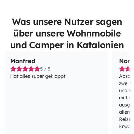
Was unsere Nutzer sagen
über unsere Wohnmobile
und Camper in Katalonien
Manfred
Norb
5 / 5
Hat alles super geklappt
Absolut e
zwei W
und Sy
einfac
ausges
allem,
Reise 
Erwart
Besond