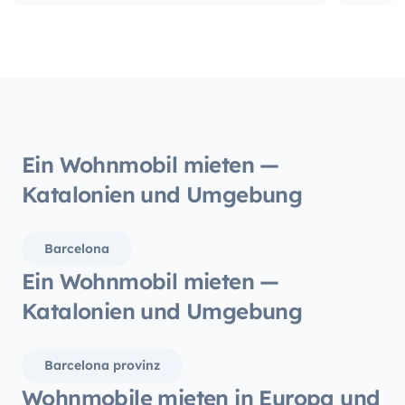
herzli
durch 
super 
uns mi
unters
Rückga
haben 
Ein Wohnmobil mieten —
aufgehoben 
Katalonien und Umgebung
sucht,
tollen 
richti
Barcelona
wieder
Ein Wohnmobil mieten —
uneing
Vielen
Katalonien und Umgebung
es war ein 
Norbe
Barcelona provinz
Wohnmobile mieten in Europa und