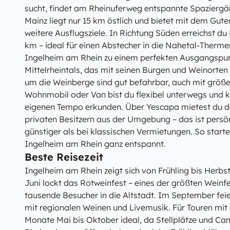
sucht, findet am Rheinuferweg entspannte Spaziergän
Mainz liegt nur 15 km östlich und bietet mit dem 
weitere Ausflugsziele. In Richtung Süden erreichst d
km – ideal für einen Abstecher in die Nahetal-Therm
Ingelheim am Rhein zu einem perfekten Ausgangspunk
Mittelrheintals, das mit seinen Burgen und Weinorten
um die Weinberge sind gut befahrbar, auch mit größ
Wohnmobil oder Van bist du flexibel unterwegs und k
eigenen Tempo erkunden. Über Yescapa mietest du de
privaten Besitzern aus der Umgebung – das ist persön
günstiger als bei klassischen Vermietungen. So start
Ingelheim am Rhein ganz entspannt.
Beste Reisezeit
Ingelheim am Rhein zeigt sich von Frühling bis Herbst
Juni lockt das Rotweinfest – eines der größten Weinf
tausende Besucher in die Altstadt. Im September feie
mit regionalen Weinen und Livemusik. Für Touren mi
Monate Mai bis Oktober ideal, da Stellplätze und Ca