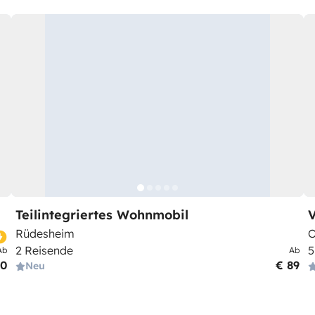
Teilintegriertes Wohnmobil
V
Rüdesheim
O
2 Reisende
5
Ab
Ab
10
€ 89
Neu