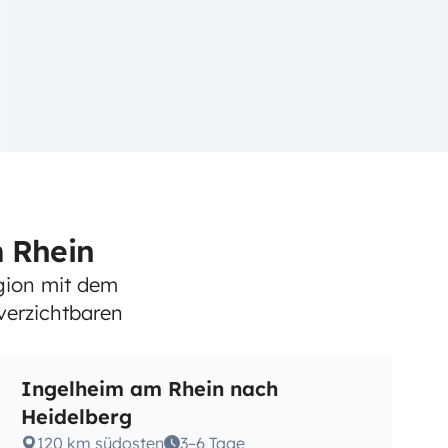
m Rhein
gion mit dem
verzichtbaren
Ingelheim am Rhein nach
Heidelberg
120 km südosten
3–6 Tage