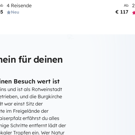
4 Reisende
2
Ab
Ab
65
€ 117
Neu
ein für deinen
inen Besuch wert ist
ns und ist als Rotweinstadt
etrieben, und die Burgkirche
 war einst Sitz der
te im Freigelände der
iserpfalz erfährst du alles
ige Schritte entfernt lädt der
okaler Tropfen ein. Wer Natur