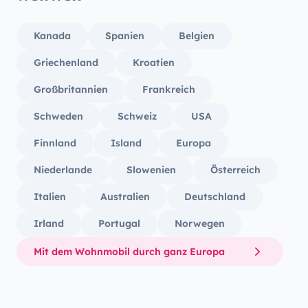
brauchten einige Male Starthilfe, Angelo
haben.
war immer erreichbar und half uns bei
und wü
Kanada
Spanien
Belgien
Fragen weiter.
wieder
Griechenland
Kroatien
Großbritannien
Frankreich
Schweden
Schweiz
USA
Finnland
Island
Europa
Niederlande
Slowenien
Österreich
Italien
Australien
Deutschland
Irland
Portugal
Norwegen
Mit dem Wohnmobil durch ganz Europa