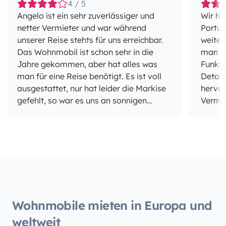
4 / 5
Angelo ist ein sehr zuverlässiger und
Wir ha
netter Vermieter und war während
Portug
unserer Reise stehts für uns erreichbar.
weiter
Das Wohnmobil ist schon sehr in die
man be
Jahre gekommen, aber hat alles was
Funkti
man für eine Reise benötigt. Es ist voll
Detail
ausgestattet, nur hat leider die Markise
hervor
gefehlt, so war es uns an sonnigen
Vermie
Tagen nicht möglich vor dem
erreic
Wohnmobil zu sitzen. Aufgrund des
wenn m
alters des Wohnmobils müssten
tolle T
vermutlich auch einmal die
Umgeb
Abwasserleitungen ausgetauscht
schöne
werden, wenn das Wasswe nicht sofort
Abhol
geleert wurde, roch es im ganzen
völlig 
Wohnmobil eckelhaft und stinkte. In der
wurde 
Wohnmobile mieten in Europa und
zweiten Woche unserer Reise spang das
kommun
weltweit
Wohnmobil nicht mehr an und wir
Anfang