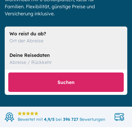
Familien. Flexibilität, günstige Preise und
Versicherung inklusive.
Wo reist du ab?
Ort der Abreise
Deine Reisedaten
Abreise / Rückkehr
Suchen
Di
Bewertet mit
4,9/5
bei
396 727
Bewertungen
in