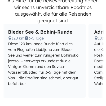
Als Hilfe für die Reisevorbereitung haben
wir sechs unverzichtbare Roadtrips
ausgewählt, die für alle Reisenden
geeignet sind.
Bleder See & Bohinj-Runde
Adri
120 km
3–5 Tage
180
Diese 120 km lange Runde führt dich
Auf 18
vom Flughafen Ljubljana zum Bleder
die Ka
See und weiter zum ruhigeren Bohinjsko
Postoj
jezero. Unterwegs erkundest du die
Portor
Vintgar-Klamm und den Savica-
medite
Wasserfall. Ideal für 3–5 Tage mit dem
Campin
Van – die Straßen sind schmal, aber gut
Stellp
befahrbar.
Wohnm