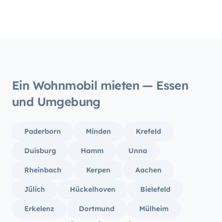
herzli
durch 
super 
uns mi
unters
Rückga
haben 
Ein Wohnmobil mieten — Essen
aufgehoben 
und Umgebung
sucht,
tollen 
richti
Paderborn
Minden
Krefeld
wieder
uneing
Duisburg
Hamm
Unna
Vielen
Rheinbach
Kerpen
Aachen
es war ein 
Norbe
Jülich
Hückelhoven
Bielefeld
Erkelenz
Dortmund
Mülheim