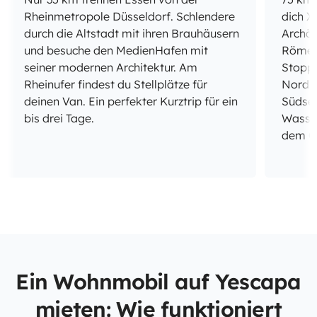
Rheinmetropole Düsseldorf. Schlendere
dich X
durch die Altstadt mit ihren Brauhäusern
Archä
und besuche den MedienHafen mit
Römer
seiner modernen Architektur. Am
Stopp 
Rheinufer findest du Stellplätze für
Nord. 
deinen Van. Ein perfekter Kurztrip für ein
Südsee
bis drei Tage.
Wasser
dem C
Ein Wohnmobil auf Yescapa
mieten: Wie funktioniert