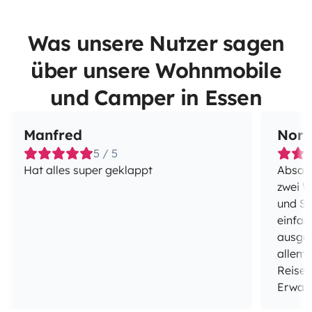
Was unsere Nutzer sagen
über unsere Wohnmobile
und Camper in Essen
Manfred
Norb
5 / 5
Hat alles super geklappt
Absolut e
zwei W
und Sy
einfac
ausges
allem,
Reise 
Erwart
Besond