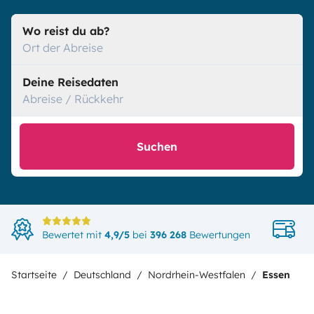
Wo reist du ab?
Ort der Abreise
Deine Reisedaten
Abreise / Rückkehr
Suchen
Di
Bewertet mit
4,9/5
bei
396 268
Bewertungen
in
Startseite
Deutschland
Nordrhein-Westfalen
Essen