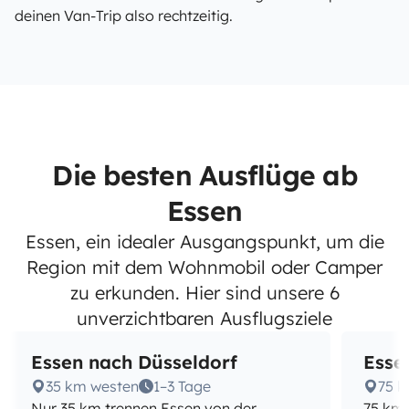
deinen Van-Trip also rechtzeitig.
Die besten Ausflüge ab
Essen
Essen, ein idealer Ausgangspunkt, um die
Region mit dem Wohnmobil oder Camper
zu erkunden. Hier sind unsere 6
unverzichtbaren Ausflugsziele
Essen nach Düsseldorf
Esse
35 km westen
1–3 Tage
75 
Nur 35 km trennen Essen von der
75 km 