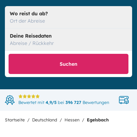
Wo reist du ab?
Ort der Abreise
Deine Reisedaten
Abreise / Rückkehr
Suchen
Di
Bewertet mit
4,9/5
bei
396 727
Bewertungen
in
Startseite
Deutschland
Hessen
Egelsbach