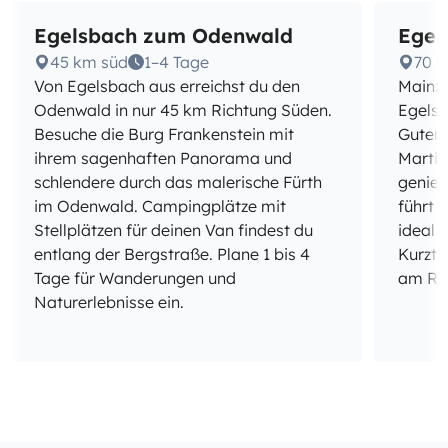
Egelsbach zum Odenwald
Egel
45 km süd
1–4 Tage
70 
Von Egelsbach aus erreichst du den
Mainz 
Odenwald in nur 45 km Richtung Süden.
Egelsb
Besuche die Burg Frankenstein mit
Guten
ihrem sagenhaften Panorama und
Martin
schlendere durch das malerische Fürth
genieß
im Odenwald. Campingplätze mit
führt 
Stellplätzen für deinen Van findest du
ideal 
entlang der Bergstraße. Plane 1 bis 4
Kurztri
Tage für Wanderungen und
am Rhe
Naturerlebnisse ein.