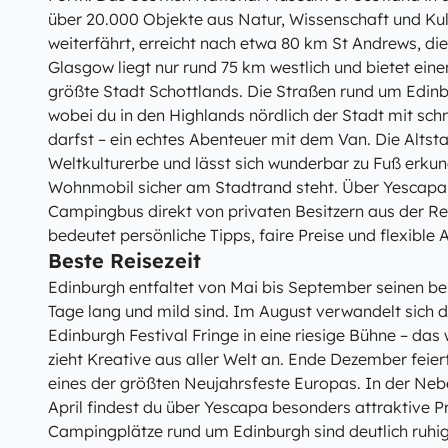
über 20.000 Objekte aus Natur, Wissenschaft und Ku
weiterfährt, erreicht nach etwa 80 km St Andrews, di
Glasgow liegt nur rund 75 km westlich und bietet ein
größte Stadt Schottlands. Die Straßen rund um Edinb
wobei du in den Highlands nördlich der Stadt mit sc
darfst – ein echtes Abenteuer mit dem Van. Die Alt
Weltkulturerbe und lässt sich wunderbar zu Fuß erku
Wohnmobil sicher am Stadtrand steht. Über Yescapa
Campingbus direkt von privaten Besitzern aus der R
bedeutet persönliche Tipps, faire Preise und flexible
Beste Reisezeit
Edinburgh entfaltet von Mai bis September seinen b
Tage lang und mild sind. Im August verwandelt sich 
Edinburgh Festival Fringe in eine riesige Bühne – das
zieht Kreative aus aller Welt an. Ende Dezember fei
eines der größten Neujahrsfeste Europas. In der Ne
April findest du über Yescapa besonders attraktive Pr
Campingplätze rund um Edinburgh sind deutlich ruhig