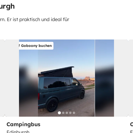
urgh
 Er ist praktisch und ideal für
Auf Goboony buchen
Campingbus
Edinburgh
E