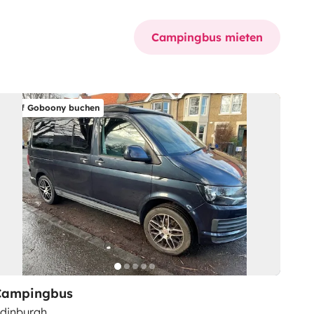
Campingbus mieten
Auf Goboony buchen
Campingbus
dinburgh