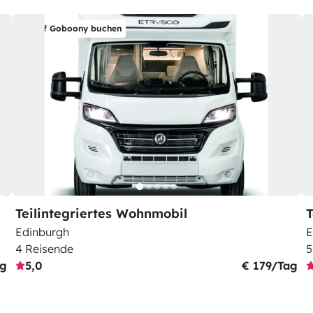
Auf Goboony buchen
Teilintegriertes Wohnmobil
T
Edinburgh
E
4 Reisende
5
ag
5,0
€ 179/Tag