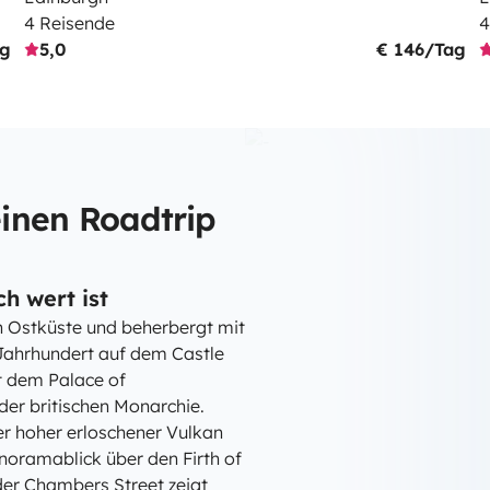
4 Reisende
4
ag
5,0
€ 146/Tag
inen Roadtrip
h wert ist
en Ostküste und beherbergt mit
 Jahrhundert auf dem Castle
t dem Palace of
der britischen Monarchie.
ter hoher erloschener Vulkan
anoramablick über den Firth of
der Chambers Street zeigt