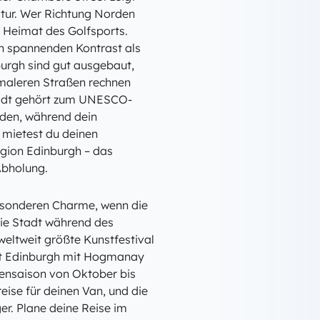
ltur. Wer Richtung Norden
e Heimat des Golfsports.
en spannenden Kontrast als
urgh sind gut ausgebaut,
hmaleren Straßen rechnen
stadt gehört zum UNESCO-
nden, während dein
 mietest du deinen
egion Edinburgh – das
 Abholung.
esonderen Charme, wenn die
die Stadt während des
 weltweit größte Kunstfestival
ert Edinburgh mit Hogmanay
bensaison von Oktober bis
eise für deinen Van, und die
er. Plane deine Reise im