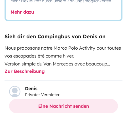
Mehr Flexibilität durch unsere Zahlungsmöglichkeiten
Mehr dazu
Sieh dir den Campingbus von Denis an
Nous proposons notre Marco Polo Activity pour toutes
vos escapades été comme hiver.
Version simple du Van Mercedes avec beaucoup
Zur Beschreibung
d’espace. Le coin cuisine fixe n’est pas, à la place une
banquette 3 places isofix. La cuisine est alors faites
grâce à un réchaud deux gaz camping gaz (cartouche
Denis
Privater Vermieter
clipsable).
Un lit deux places dans le toit relevable et un grand lit
Eine Nachricht senden
deux places sur la banquette arrière 4 vraies places de
couchage (avec des enfants en bas âges nous