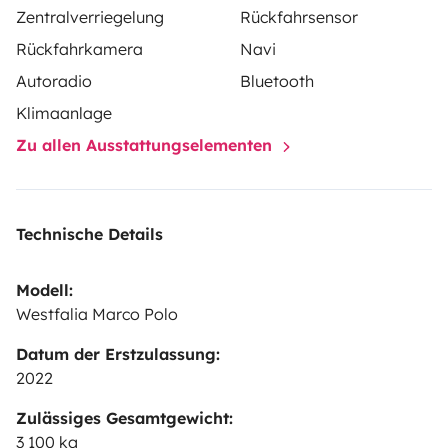
disposons d’équipements de camping au besoin.
Zentralverriegelung
Rückfahrsensor
Rückfahrkamera
Navi
Si besoin d’aller vous chercher à l’aéroport de Genève
Autoradio
Bluetooth
ou à une gare c’est possible (vous trouvez l’option
quelque part sur l’annonce, le montant correspond à
Klimaanlage
l’aéroport).
Zu allen Ausstattungselementen
Bonne route !
Ce véhicule est achetable .
Technische Details
Modell:
Westfalia Marco Polo
Datum der Erstzulassung:
2022
Zulässiges Gesamtgewicht:
3 100 kg