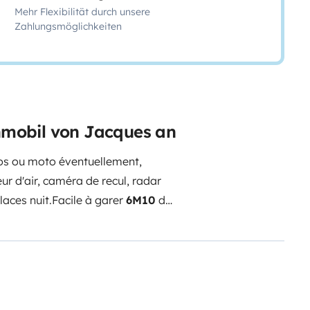
Mehr Flexibilität durch unsere
Zahlungsmöglichkeiten
hnmobil von Jacques an
los ou moto éventuellement,
ur d'air, caméra de recul, radar
laces nuit.
Facile à garer
6M10
de
s bultex 2 places + lit sur dinette
ntaire pour plus
r pulsé
Vaisselle et ustensiles de
miers secours.
Etendage à
one main libre
140l
d'eau