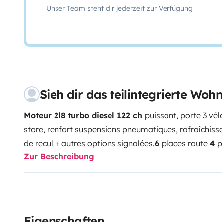
Unser Team steht dir jederzeit zur Verfügung
Sieh dir das teilintegrierte Wo
Moteur 2l8 turbo diesel 122 ch
puissant, porte 3 vé
store, renfort suspensions pneumatiques, rafraîchisse
de recul + autres options signalées.
6
places route
4
p
Zur Beschreibung
long, lit à la française avec sommier à lattes et matela
2 places.
Douche/WC séparés + cassette WC suppléme
d'autonomie.
Table et fauteuils extérieurs
Chauffage ai
cuisine
1
sèche-cheveux 220V et
1
12V.
Trousse de pre
linge.
Télévision
Autoradio + CD + Auxiliaires et
Téléph
Eigenschaften