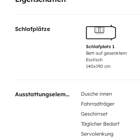
propre.
Convertisseur
12/220v 2000W
Parfaitement e
garage.
Possibilité de garder votre véhicule gratuit
de la location.
Schlafplätze
Schlafplatz 1
Bett auf gesenktem
Esstisch
140x190 cm
Ausstattungselemente
Dusche innen
Fahrradträger
Geschirrset
Täglicher Bedarf
Servolenkung