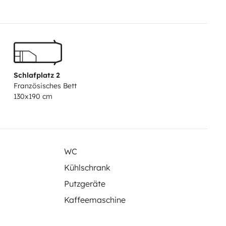
ntretenu par un
ement dans garage fermé le temps
Schlafplatz 2
Französisches Bett
130x190 cm
WC
Kühlschrank
Putzgeräte
Kaffeemaschine