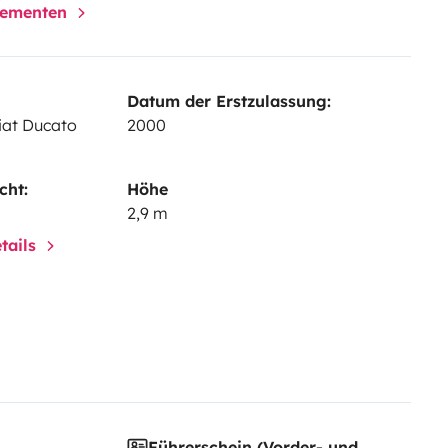
elementen
Datum der Erstzulassung:
Fiat Ducato
2000
cht:
Höhe
2,9 m
tails
Führerschein (Vorder- und