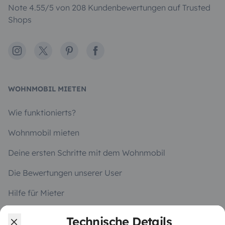
Note 4.55/5 von 208 Kundenbewertungen auf Trusted
Shops
Instagram
X
Pinterest
Facebook
WOHNMOBIL MIETEN
Wie funktionierts?
Wohnmobil mieten
Deine ersten Schritte mit dem Wohnmobil
Die Bewertungen unserer User
Hilfe für Mieter
Technische Details