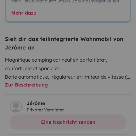
Mehr Flexibilität durch unsere Zahlungsmöglichkeiten
Mehr dazu
Sieh dir das teilintegrierte Wohnmobil von
Jérôme an
Magnifique camping car neuf en parfait état,
confortable et spacieux.
Boite automatique, régulateur et limiteur de vitesse (
Zur Beschreibung
mode route éco ). Clim cabine.
Prêt à prendre la route (eau, gaz, carburant)
Jérôme
Privater Vermieter
6 couchages :
- 1 chambre avec lit fixe 2 personnes (160×200)
Eine Nachricht senden
-1 lit amovible 2 personnes avec filets de sécurité