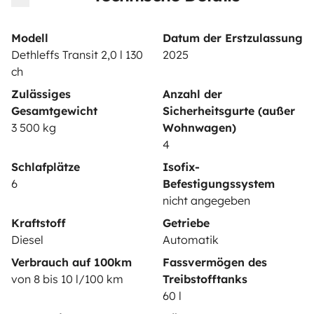
VERMIETER
Modell
Datum der Erstzulassung
Wohnmobil vermieten
Dethleffs Transit 2,0 l 130
2025
Mietvertrag
ch
Zulässiges
Anzahl der
Mietversicherung
Gesamtgewicht
Sicherheitsgurte (außer
Mietpannenhilfe
3 500 kg
Wohnwagen)
4
Hilfe für Vermieter
Schlafplätze
Isofix-
6
Befestigungssystem
nicht angegeben
Kraftstoff
Getriebe
Sichere Zahlungsweisen
Ratenzahlung
Diesel
Automatik
Verbrauch auf 100km
Fassvermögen des
von 8 bis 10 l/100 km
Treibstofftanks
Herunterladen im
Verfügbar auf
60 l
App Store
Google Play