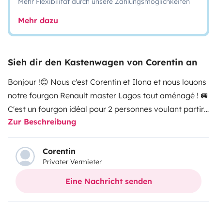
Mehr Flexibilität durch unsere Zahlungsmöglichkeiten
Mehr dazu
Sieh dir den Kastenwagen von Corentin an
Bonjour !😊 Nous c'est Corentin et Ilona et nous louons
notre fourgon Renault master Lagos tout aménagé ! 🚐
C'est un fourgon idéal pour 2 personnes voulant partir
Zur Beschreibung
à l'aventure ! Il est entièrement équipé avec une cabine
douche / WC, une plaque de cuisson gaz et un frigo, un
lit de 130x184 cm, une douchette extérieure. Il dispose
Corentin
Privater Vermieter
également d'un chauffage, d'un panneau solaire, d'un
store latéral et d'un porte vélos. Pour tous
Eine Nachricht senden
renseignements complémentaires, n'hésitez pas à nous
contacter ! Corentin & Ilona 👋