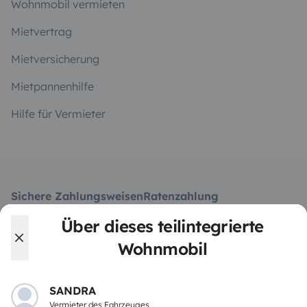
Wohnmobil vermieten
Mietvertrag
Mietversicherung
Mietpannenhilfe
Hilfe für Vermieter
Sichere Zahlungsweisen
Ratenzahlung
Über dieses teilintegrierte
Herunterladen im
Verfügbar auf
Wohnmobil
App Store
Google Play
SANDRA
Vermieter des Fahrzeuges