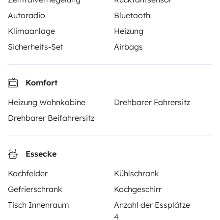
Autoradio
Bluetooth
Klimaanlage
Heizung
Yescapa ist eine Plattform, die das Mieten von
Sicherheits-Set
Airbags
Wohnmobilen und Campern zwischen Privatpersonen
einfach und sicher macht. Wir agieren als Vermittler
und bieten eine schlüsselfertige Lösung für Menschen,
Komfort
die Wohnmobile von privat mieten möchten.
Heizung Wohnkabine
Drehbarer Fahrersitz
Note 4.55/5 von 208 Kundenbewertungen auf Trusted
Drehbarer Beifahrersitz
Shops
Essecke
Instagram
X
Pinterest
Facebook
Kochfelder
Kühlschrank
Gefrierschrank
Kochgeschirr
WOHNMOBIL MIETEN
Tisch Innenraum
Anzahl der Essplätze
Wie funktionierts?
4