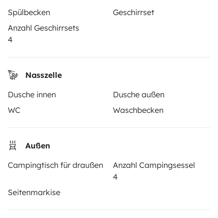
Spülbecken
Geschirrset
Wohnmobil mieten
Anzahl Geschirrsets
Deine ersten Schritte mit dem Wohnmobil
4
Die Bewertungen unserer User
Hilfe für Mieter
Nasszelle
Dusche innen
Dusche außen
WC
Waschbecken
VERMIETER
Wohnmobil vermieten
Außen
Mietvertrag
Campingtisch für draußen
Anzahl Campingsessel
Mietversicherung
4
Seitenmarkise
Mietpannenhilfe
Hilfe für Vermieter