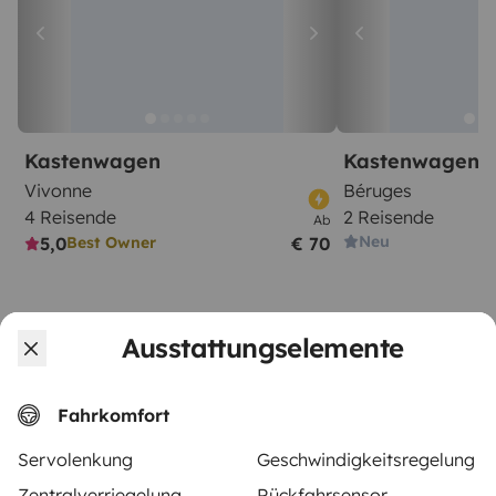
Kastenwagen
Kastenwagen
Vivonne
Béruges
4 Reisende
2 Reisende
Ab
Neu
5,0
€ 70
Best Owner
Ausstattungselemente
Ab
Fahrkomfort
Reservierungsanfrage
€ 80
/Tag
Servolenkung
Geschwindigkeitsregelung
Zentralverriegelung
Rückfahrsensor