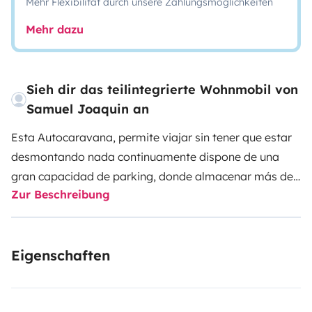
Mehr Flexibilität durch unsere Zahlungsmöglichkeiten
Mehr dazu
Sieh dir das teilintegrierte Wohnmobil von
Samuel Joaquin an
Esta Autocaravana, permite viajar sin tener que estar
desmontando nada continuamente dispone de una
gran capacidad de parking, donde almacenar más de
Zur Beschreibung
dos bicicletas. Pesas, su gran volumen, su consumo es
reducido, también tiene todos los enseres para
disfrutar el exterior como toldo, sillas y mesa…
Eigenschaften