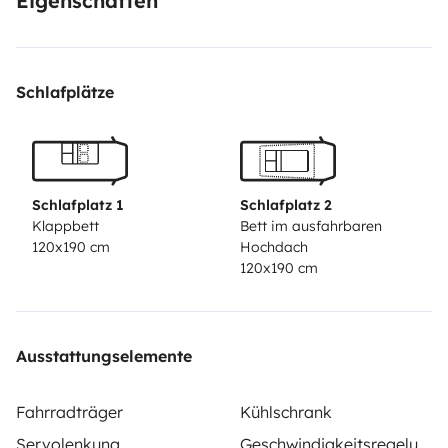
Eigenschaften
portable
Conducteur supplémentaire
Nettoyage du
véhicule
Récupération à l'aéroport, gares
Je serais
disponible tout au long de votre trip et pourrez vous
Schlafplätze
aider à planifier votre séjour.
Schlafplatz 1
Schlafplatz 2
Klappbett
Bett im ausfahrbaren
120x190 cm
Hochdach
120x190 cm
Ausstattungselemente
Fahrradträger
Kühlschrank
Servolenkung
Geschwindigkeitsregelung