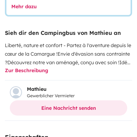
Mehr dazu
Sieh dir den Campingbus von Mathieu an
Liberté, nature et confort - Partez à l'aventure depuis le
cœur de la Camargue !
Envie d'évasion sans contrainte
?Découvrez notre van aménagé, conçu avec soin !
Idéal
Zur Beschreibung
pour un week end en pleine nature ou une semaine de
road trip entre mer et montagne !
Le van est équipé :
- 4
couchages- Cuisine avec réchaud/ frigo/ évier/
Mathieu
Gewerblicher Vermieter
vaisselle
- Autonomie en électricité ( 2 batteries cellules
avec panneau solaire)
- Réserve d'eau avec douchette
Eine Nachricht senden
extérieure et eau chaude
!- Nombreux rangements-
Chauffage gasoil- Store extérieur
🚐Services proposés
en option (tarifs sur demande):
Toilettes