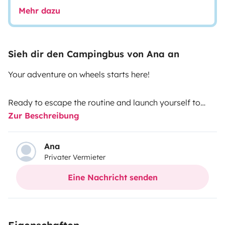
Mehr dazu
Sieh dir den Campingbus von Ana an
Your adventure on wheels starts here!
Ready to escape the routine and launch yourself to
Zur Beschreibung
discover incredible corners? Our camper van is your
ideal companion for trips full of freedom, nature and
comfort. Fully equipped and with a cosy style, this van
Ana
Privater Vermieter
has everything you need to enjoy the road like never
before.
Eine Nachricht senden
Perfect for couples, friends or lonely travelling souls, it
has a double bed, kitchen area, storage space and