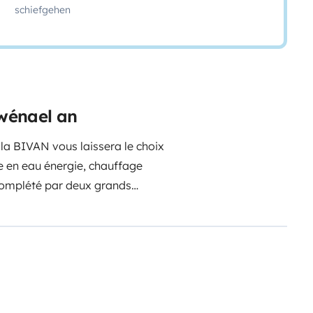
schiefgehen
wénael an
a BIVAN vous laissera le choix
 en eau énergie, chauffage
 complété par deux grands
on gabarit la laisse passer