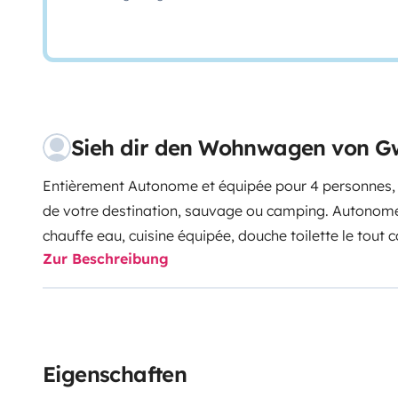
Sieh dir den Wohnwagen von G
Entièrement Autonome et équipée pour 4 personnes, l
de votre destination, sauvage ou camping. Autonome
chauffe eau, cuisine équipée, douche toilette le tout
Zur Beschreibung
couchages (140 et 160). À la fois complète et racée s
partout…
Eigenschaften