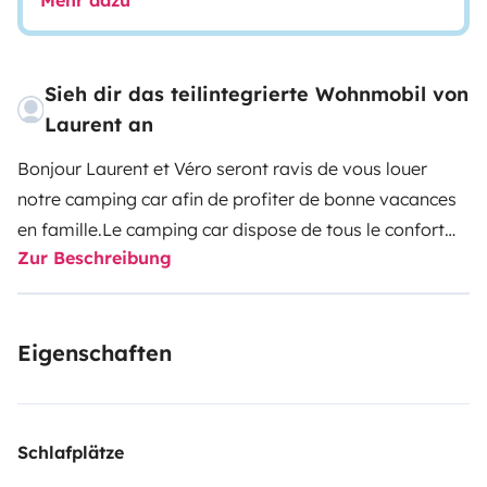
Mehr dazu
Sieh dir das teilintegrierte Wohnmobil von
Laurent an
Bonjour Laurent et Véro seront ravis de vous louer
notre camping car afin de profiter de bonne vacances
en famille.Le camping car dispose de tous le confort
Zur Beschreibung
pour vous accueillir, la vaisselle est inclus ainsi que la
table et ses chaises extérieur.Le camping car est
équipé d un porte moto mais les vélos peuvent se fixer
Eigenschaften
également.Vous aurez la possibilité de laisser votre
véhicule chez nous pendant vos vacances sans
problème de sécurité.En espérant vous rencontrer
prochainement.Amicalement Laurent et Véronique
Schlafplätze