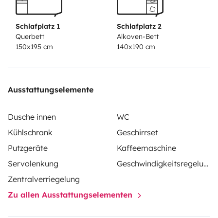
cozy internal bed for two
and all the extras provided
on our vans.
Schlafplatz 1
Schlafplatz 2
Querbett
Alkoven-Bett
150x195 cm
140x190 cm
Ausstattungselemente
Dusche innen
WC
Kühlschrank
Geschirrset
Putzgeräte
Kaffeemaschine
Servolenkung
Geschwindigkeitsregelung
Zentralverriegelung
Zu allen Ausstattungselementen