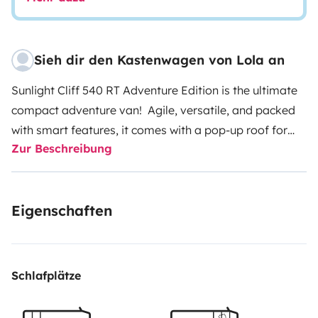
Sieh dir den Kastenwagen von Lola an
Sunlight Cliff 540 RT Adventure Edition is the ultimate
compact adventure van! Agile, versatile, and packed
with smart features, it comes with a pop-up roof for
Zur Beschreibung
extra sleeping space, a fully equipped kitchen, and a
complete bathroom—everything you need for total
freedom on the road.
Easy to drive, built for adventure,
Eigenschaften
and perfect for both quick getaways and longer road
trips
A pop-up rooftop is
perfect for those who love
sleeping in the wild
, offering an elevated, secure spot
immersed in nature. Imagine to sleep gently cradled
Schlafplätze
by the sound of waves or the rhythmic chirping of
crickets, under a starlit sky.
Nazaré
also features
a