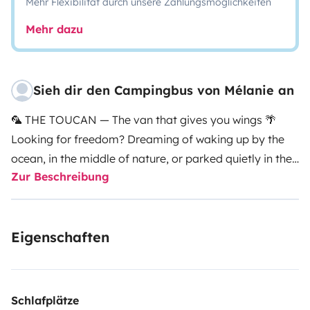
Mehr Flexibilität durch unsere Zahlungsmöglichkeiten
Mehr dazu
Sieh dir den Campingbus von Mélanie an
🦜 THE TOUCAN — The van that gives you wings 🌴
Looking for freedom? Dreaming of waking up by the
ocean, in the middle of nature, or parked quietly in the
Zur Beschreibung
city?
Hop into The Toucan, our brand-new Renault Trafic
(2024), designed for 2 adventurers.
Eigenschaften
Compact, powerful, and easy to drive… it goes
anywhere and parks effortlessly.
👉 You go where you want. You stop when you want.
🛏️ Comfort (almost) like home
Schlafplätze