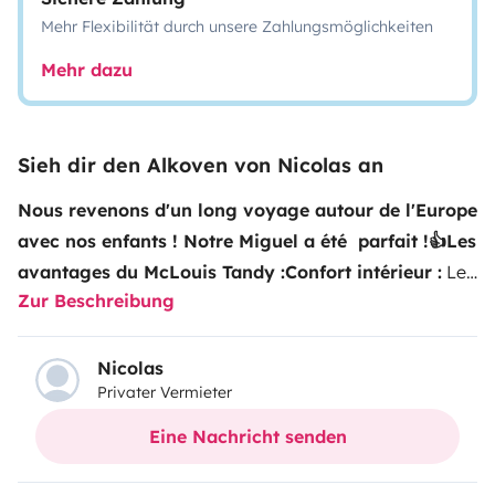
Mehr Flexibilität durch unsere Zahlungsmöglichkeiten
Mehr dazu
Sieh dir den Alkoven von Nicolas an
Nous revenons d'un long voyage autour de l'Europe
avec nos enfants ! Notre Miguel a été parfait !👍
Les
avantages du McLouis Tandy :
Confort intérieur :
Le
Zur Beschreibung
McLouis Tandy 2013 offre un espace de vie spacieux
avec une sellerie de qualité, souvent en similicuir blanc,
apportant une ambiance lumineuse et
Nicolas
Privater Vermieter
moderne.
Cuisine équipée :
La cuisine est dotée d'une
gazinière trois feux, d'un réfrigérateur de grande
Eine Nachricht senden
capacité, idéal pour préparer de délicieux repas lors de
vos escapades.
Autonomie en eau :
Avec une capacité