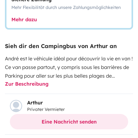
Mehr Flexibilität durch unsere Zahlungsmöglichkeiten
Mehr dazu
Sieh dir den Campingbus von Arthur an
André est le véhicule idéal pour découvrir la vie en van !
Ce van passe partout, y compris sous les barrières de
Parking pour aller sur les plus belles plages de
Zur Beschreibung
l'Atlantique !
Il est ultra équipé et parfaitement
optimisé pour y vivre confortablement à deux pendant
au moins une semaine ! Suivez moi sur Instagram
Arthur
Privater Vermieter
@andreenbalade
Eine Nachricht senden