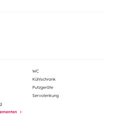
WC
Kühlschrank
Putzgeräte
Servolenkung
g
elementen