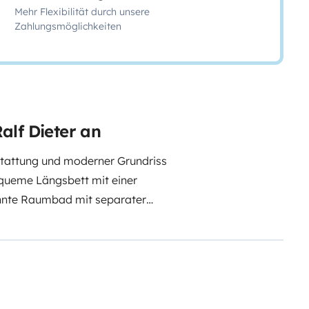
Mehr Flexibilität durch unsere
Zahlungsmöglichkeiten
alf Dieter an
tattung und moderner Grundriss
equeme Längsbett mit einer
ennte Raumbad mit separater
zw. den drehbaren Vordersitzen
ug ist komplett ausgestattet, das
g mit Tisch und Stühlen. Auf
Fahrradträger angebracht werden.