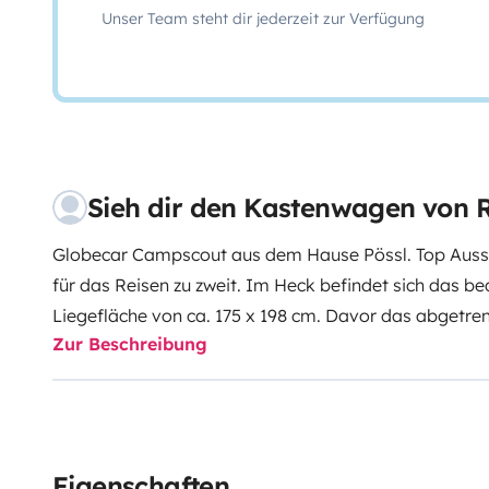
Unser Team steht dir jederzeit zur Verfügung
Sieh dir den Kastenwagen von R
Globecar Campscout aus dem Hause Pössl. Top Auss
für das Reisen zu zweit. Im Heck befindet sich das b
Liegefläche von ca. 175 x 198 cm. Davor das abgetr
Zur Beschreibung
Runddusche. Sie sitzen gemütlich in der Sitzgruppe b
sehen gemütlich fern oder lesen ein Buch. Das Fahrze
heißt Geschirr, Besteck sowie eine Campingausstattun
Wunsch können eine Rollerbühne (160 kg ) oder ein 
Eigenschaften