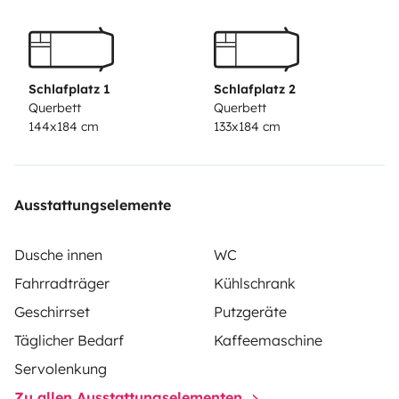
ou 3 adultes. Pas conseillé pour 4 adultes car trop
étroit.
Schlafplatz 1
Schlafplatz 2
Querbett
Querbett
144x184 cm
133x184 cm
Ausstattungselemente
Dusche innen
WC
Fahrradträger
Kühlschrank
Geschirrset
Putzgeräte
Täglicher Bedarf
Kaffeemaschine
Servolenkung
Zu allen Ausstattungselementen