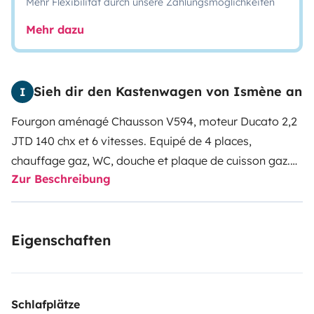
Mehr Flexibilität durch unsere Zahlungsmöglichkeiten
Mehr dazu
Sieh dir den Kastenwagen von Ismène an
I
Fourgon aménagé Chausson V594, moteur Ducato 2,2
JTD 140 chx et 6 vitesses. Equipé de 4 places,
chauffage gaz, WC, douche et plaque de cuisson gaz.
Zur Beschreibung
Vaisselle fournie. Couchage équipé de couette, draps
housse et oreiller. Le plein de gasoil et d'eau propre
sera fait et les toilettes seront effectuées pour votre
Eigenschaften
départ. Vous pouvez laisser votre voiture sur place. Le
véhicule doit être rendu propre (casette WC vidée et
rincée et vidange des eaux usées faite) et le plein de
gasoil fait.
Convient pour un couple avec 1 ou 2 enfants
Schlafplätze