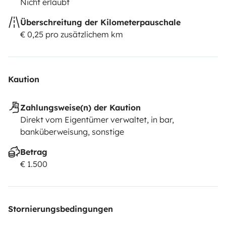
Nicht erlaubt
Frigorífico de 80 litros
Mesa de refeição para 5 pessoas
Überschreitung der Kilometerpauschale
Utensílios de Cozinha
€ 0,25 pro zusätzlichem km
Assentos e Arrumação:
Assentos frontais rotativos
Diversos espaços para arrumação
Kaution
Água e Eletricidade:
Depósito de água de 160 litros
Zahlungsweise(n) der Kaution
Eletricidade 12V / 220V
Direkt vom Eigentümer verwaltet, in bar,
banküberweisung, sonstige
Betrag
€ 1.500
Stornierungsbedingungen