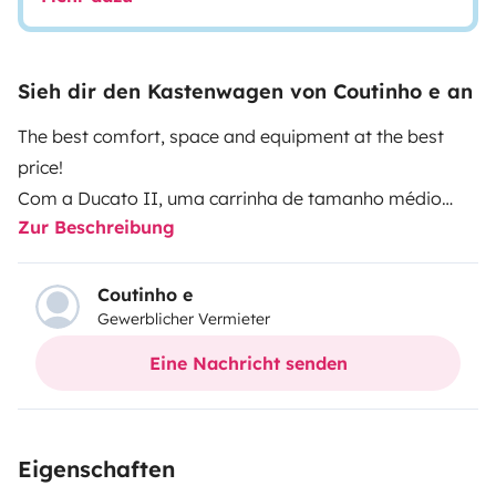
Sieh dir den Kastenwagen von Coutinho e an
The best comfort, space and equipment at the best
price!
Com a Ducato II, uma carrinha de tamanho médio
Zur Beschreibung
transformada em autêntica casa sobre rodas, sente-te
em casa onde quer que vás. É confortável e é
totalmente autónoma! Em suma, a nossa Ducato II é
Coutinho e
Gewerblicher Vermieter
a campervan perfeita para viajantes mais exigentes e
até para road trips com condições meteorológicas
Eine Nachricht senden
menos propícias à prática. A nossa Ducato II é um
veículo de 4 lugares. Se viajares com duas pessoas, é
possível reduzir o tamanho da cama superior e
Eigenschaften
desfrutar de uma área de dormir ainda mais