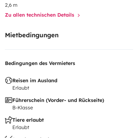
The van is accessible by public transports from
2,6 m
Geneva airport and Geneva train station.
Zu allen technischen Details
Ready for adventure?
Book our campervan and hit the
road for a journey full of freedom and comfort.
Mietbedingungen
Reserve now for your next escape!
Bedingungen des Vermieters
Reisen im Ausland
Erlaubt
Führerschein (Vorder- und Rückseite)
B-Klasse
Tiere erlaubt
Erlaubt