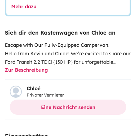
Mehr dazu
Sieh dir den Kastenwagen von Chloé an
Escape with Our Fully-Equipped Campervan!
Hello from Kevin and Chloe!
We’re excited to share our
Ford Transit 2.2 TDCi (130 HP) for unforgettable
Zur Beschreibung
getaways. It’s our travel buddy, and we’re happy to
lend it to you for your own adventures on the road.
Outside Features:
Chloé
Privater Vermieter
5 doors, roof rack with 400W solar panels for total
autonomy! Enjoy the freedom of being fully charged,
Eine Nachricht senden
wherever you are.
Inside Amenities:
Our campervan is like a tiny home on wheels, carefully