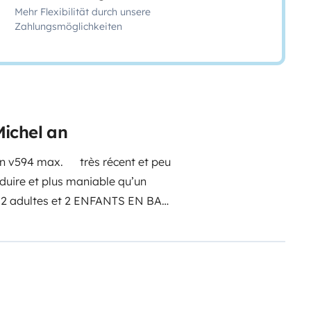
Mehr Flexibilität durch unsere
Zahlungsmöglichkeiten
ichel an
on v594 max. très récent et peu
uire et plus maniable qu’un
s 2 adultes et 2 ENFANTS EN BAS
r, frigo à compression, vaisselle
ts superposés modulables en 2 ou 3
. douche exploitable Chauffage au
u solaire, store banne,
ux fenêtres et rideaux occultants