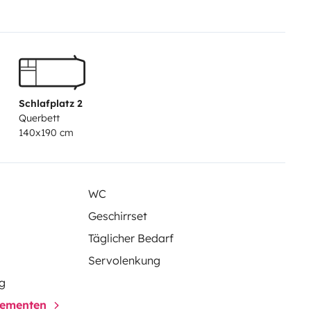
par kilomètre dépassé. Assurance
mum 4 nuits parking pour votre
e chèque de 80€ si celui ci est
Schlafplatz 2
Querbett
140x190 cm
WC
Geschirrset
Täglicher Bedarf
Servolenkung
g
elementen