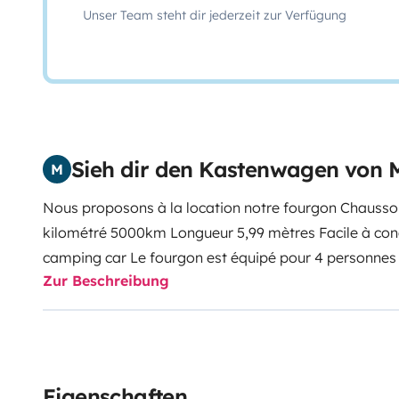
Unser Team steht dir jederzeit zur Verfügung
Sieh dir den Kastenwagen von M
M
Nous proposons à la location notre fourgon Chauss
kilométré 5000km Longueur 5,99 mètres Facile à cond
camping car
Le fourgon est équipé pour 4 personne
Zur Beschreibung
AGE OU 1 ADO
Coin cuisine : plaque avec 2 feux, évie
et batterie de cuisine fournie. Coin nuit : 2 grands li
où 4 couchages Coin sanitaire : Douche , lavabo, wc
gaz Equipements : TV avec antenne hertzienne pannea
autoradio, car play camera de recul, Moustiquaires a
Eigenschaften