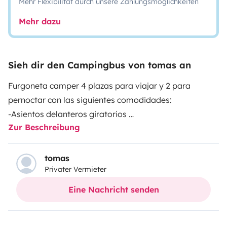
Mehr Flexibilität durch unsere Zahlungsmöglichkeiten
Mehr dazu
Sieh dir den Campingbus von tomas an
Furgoneta camper 4 plazas para viajar y 2 para
pernoctar con las siguientes comodidades:
-Asientos delanteros giratorios
Zur Beschreibung
-Mesa interior
-Nevera con congelador
-Segunda batería
tomas
Privater Vermieter
-Placa solar
-Calefacción estacionaria
Eine Nachricht senden
-Porta bicicletas para 2
-Toldo impermeable