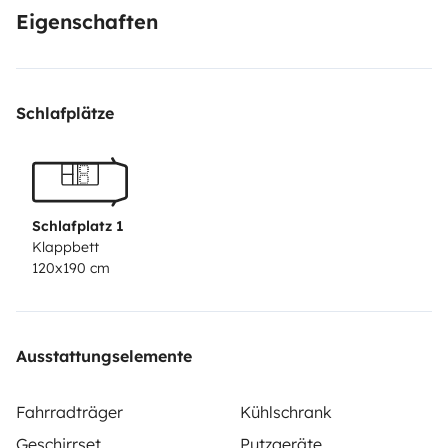
-Ducha exterior
Eigenschaften
-A/C
-Puertos usb de carga
-Radio bluetooth
Schlafplätze
-Luces interiores de bajo consumo
Schlafplatz 1
Klappbett
120x190 cm
Ausstattungselemente
Fahrradträger
Kühlschrank
Geschirrset
Putzgeräte