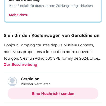
Mehr Flexibilität durch unsere Zahlungsmöglichkeiten
Mehr dazu
Sieh dir den Kastenwagen von Geraldine an
Bonjour,
Camping caristes depuis plusieurs années,
nous vous proposons à la location notre nouveau
fourgon. C'est un Adria 600 SPB family de 2024. Il peut
Zur Beschreibung
accueillir jusqu'à 4 personnes (2 adultes et 2 enfants).
Il
est doté d'un salon avant comprenant une banquette
(isofix) 2 places et de sièges de cabine pivotant, d'une
Geraldine
Privater Vermieter
TV smart view ; d'un bloc cuisine (frigo 138l, vaisselle
pour 4, ustensiles et produits d'entretien) ; d'un lit
Eine Nachricht senden
transversal arrière de bonnes dimensions (145/155 x
195 cm) et un lit superposé (135x175) et d'un cabinet de