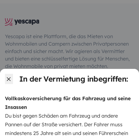
Yescapa ist eine Plattform, die das Mieten von
Wohnmobilen und Campern zwischen Privatpersonen
einfach und sicher macht. Wir agieren als Vermittler
und bieten eine schlüsselfertige Lösung für Menschen,
die Wohnmobile von privat mieten möchten.
In der Vermietung inbegriffen:
Note 4.55/5 von 208 Kundenbewertungen auf Trusted
Shops
Vollkaskoversicherung für das Fahrzeug und seine
Insassen
Instagram
X
Pinterest
Facebook
Du bist gegen Schäden am Fahrzeug und andere
Pannen auf der Straße versichert. Der Fahrer muss
mindestens 25 Jahre alt sein und seinen Führerschein
WOHNMOBIL MIETEN