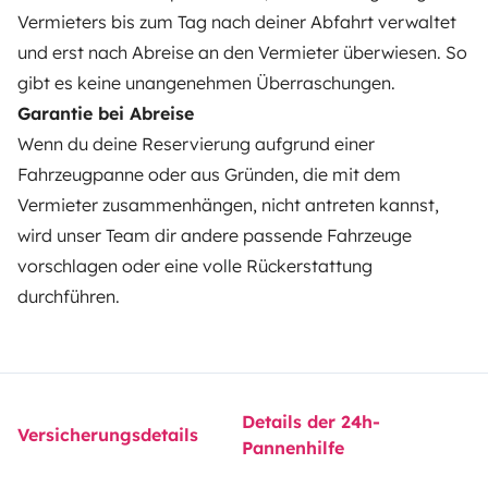
Vermieters bis zum Tag nach deiner Abfahrt verwaltet
Hilfe für Vermieter
und erst nach Abreise an den Vermieter überwiesen. So
gibt es keine unangenehmen Überraschungen.
Garantie bei Abreise
Wenn du deine Reservierung aufgrund einer
Sichere Zahlungsweisen
Ratenzahlung
Fahrzeugpanne oder aus Gründen, die mit dem
Vermieter zusammenhängen, nicht antreten kannst,
Herunterladen im
Verfügbar auf
wird unser Team dir andere passende Fahrzeuge
App Store
Google Play
vorschlagen oder eine volle Rückerstattung
durchführen.
Blog
Kontakt
Offene Stellen
AGB
Datenschutz
Cookies
Details der 24h-
Versicherungsdetails
Pannenhilfe
© 2026 Yescapa