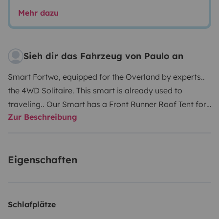
Mehr dazu
Sieh dir das Fahrzeug von Paulo an
Smart Fortwo, equipped for the Overland by experts..
the 4WD Solitaire. This smart is already used to
traveling.. Our Smart has a Front Runner Roof Tent for
Zur Beschreibung
two people, 25L 12V refrigerator, kitchen equipment
(glasses, plates and cutlery) and stove. As it is a small
and economical car, ideal for a few trips around our
Eigenschaften
country.
Schlafplätze