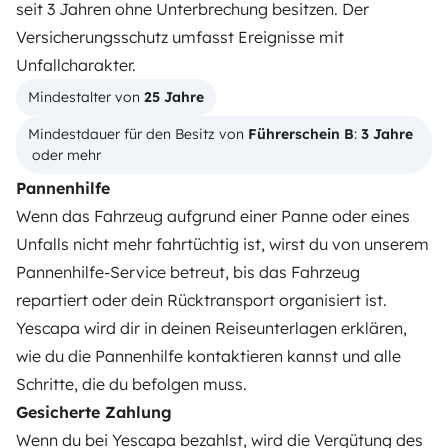
seit 3 Jahren ohne Unterbrechung besitzen. Der
Wie funktionierts?
Versicherungsschutz umfasst Ereignisse mit
Unfallcharakter.
Wohnmobil mieten
Mindestalter von 
25 Jahre
Deine ersten Schritte mit dem Wohnmobil
Mindestdauer für den Besitz von 
Führerschein B
: 
3 Jahre
Die Bewertungen unserer User
 oder mehr
Pannenhilfe
Hilfe für Mieter
Wenn das Fahrzeug aufgrund einer Panne oder eines
Unfalls nicht mehr fahrtüchtig ist, wirst du von unserem
VERMIETER
Pannenhilfe-Service betreut, bis das Fahrzeug
repartiert oder dein Rücktransport organisiert ist.
Wohnmobil vermieten
Yescapa wird dir in deinen Reiseunterlagen erklären,
Mietvertrag
wie du die Pannenhilfe kontaktieren kannst und alle
Schritte, die du befolgen muss.
Mietversicherung
Gesicherte Zahlung
Mietpannenhilfe
Wenn du bei Yescapa bezahlst, wird die Vergütung des