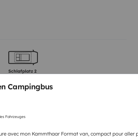
Schlafplatz 2
Bett im ausfahrbaren
Hochdach
en Campingbus
120x190 cm
des Fahrzeuges
WC
Kühlschrank
nture avec mon Kammthaar Format van, compact pour aller p
Putzgeräte