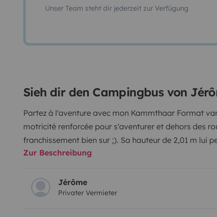
Unser Team steht dir jederzeit zur Verfügung
Sieh dir den Campingbus von Jér
Partez à l'aventure avec mon Kammthaar Format van,
motricité renforcée pour s'aventurer et dehors des ro
franchissement bien sur ;). Sa hauteur de 2,01 m lui 
Zur Beschreibung
la hauteur est limité et de garder une consommatio
sur autoroute.
L'hiver ne lui fait pas peur avec son cha
toile du toit relevable et les pneus neige (des vrais p
Jérôme
Privater Vermieter
saisons.