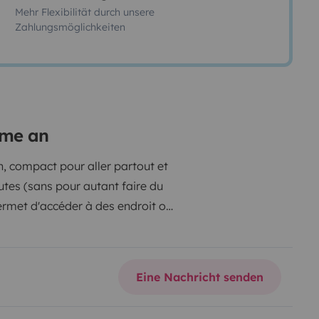
Mehr Flexibilität durch unsere
Zahlungsmöglichkeiten
ôme an
 compact pour aller partout et
utes (sans pour autant faire du
permet d'accéder à des endroit ou
n de carburant raisonnable même
uffage, l'isolation intérieure de la
neus d'hiver Michelin pas des 4
Eine Nachricht senden