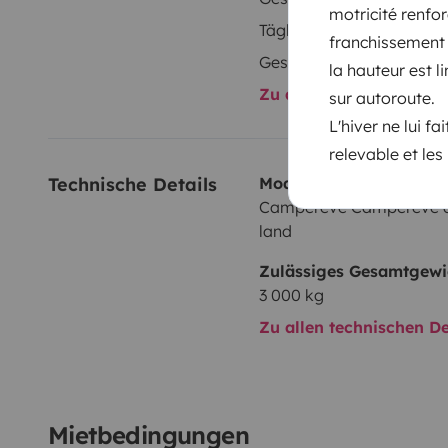
motricité renfo
Täglicher Bedarf
franchissement 
Geschwindigkeitsregelun
la hauteur est 
Zu allen Ausstattungs
sur autoroute.
L'hiver ne lui fa
relevable et les
Technische Details
Modell:
Campérêve Campérêve 
land
Zulässiges Gesamtgewi
3 000 kg
Zu allen technischen De
Mietbedingungen