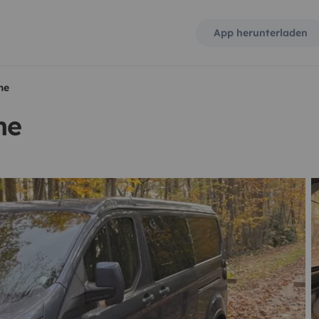
App herunterladen
me
me