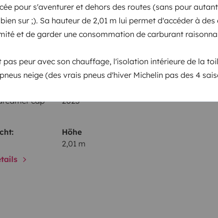
rcée pour s'aventurer et dehors des routes (sans pour autant
Servolenkung
bien sur ;). Sa hauteur de 2,01 m lui permet d'accéder à des
g
limité et de garder une consommation de carburant raison
elementen
it pas peur avec son chauffage, l'isolation intérieure de la toi
 pneus neige (des vrais pneus d'hiver Michelin pas des 4 sais
Datum der Erstzulassung:
dreamer cap
2023
cht:
Höhe
2,01 m
tails