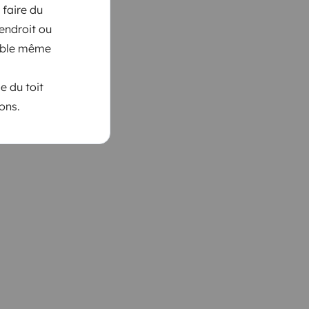
 faire du
 endroit ou
nable même
le du toit
ons.