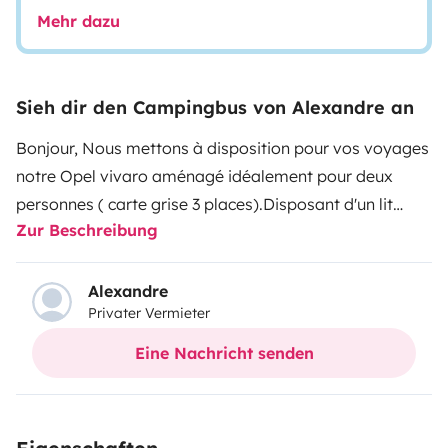
Mehr dazu
Sieh dir den Campingbus von Alexandre an
Bonjour,
Nous mettons à disposition pour vos voyages
notre Opel vivaro aménagé idéalement pour deux
personnes ( carte grise 3 places).
Disposant d'un lit
Zur Beschreibung
banquette de 120x180cm.
Divers rangements, batterie
auxiliaire avec coupleur séparateur (de quoi faire
tourner notre glacière et recharger les téléphones).
En
Alexandre
Privater Vermieter
terme d'équipements de camping, Decathlon est notre
ami, nous fournissons:
nécessaire de cuisine, bouilloire,
Eine Nachricht senden
cafetière, cabine de douche/ toilette+caliboti, chaises
de camping, table,
Feu gazinière, toilettes sèches,
glacière électrique, 2x15L d'eau potable en jerrycan,