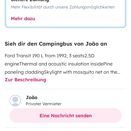
Mehr Flexibilität durch unsere Zahlungsmöglichkeiten
Mehr dazu
Sieh dir den Campingbus von João an
Ford Transit 190 L from 1992, 3 seats
2.5D
engine
Thermal and acoustic insulation inside
Pine
paneling cladding
Skylight with mosquito net on the
Zur Beschreibung
ceiling
Extendable tap with 12v electric water pump
(serves as an outdoor shower)
30 lts water deposit for
clean water and 30 lts water deposit for grey waters
12v
João
Privater Vermieter
compressor refrigerator (+4 to -20)
Camping stove with
2 burners (Repsol k6 cylinder)
175 Watt solar panel
140
Eine Nachricht senden
ah internal battery
Dimmable interior lights with remote
control
Bed with high-density sponge mattress
Various