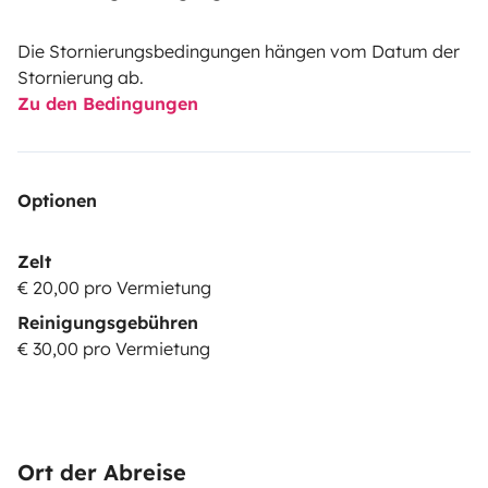
one window on the sliding door
two windows on the rear doors
Die Stornierungsbedingungen hängen vom Datum der
two roof vents with mosquito nets
Stornierung ab.
Zu den Bedingungen
For privacy, three curtains separate:
Optionen
the driving area from the living space
the sliding door
Zelt
the rear doors
€ 20,00 pro Vermietung
Reinigungsgebühren
€ 30,00 pro Vermietung
The van is thermally and acoustically insulated with
Armaflex and soundproof panels.
The following items are also provided:
Ort der Abreise