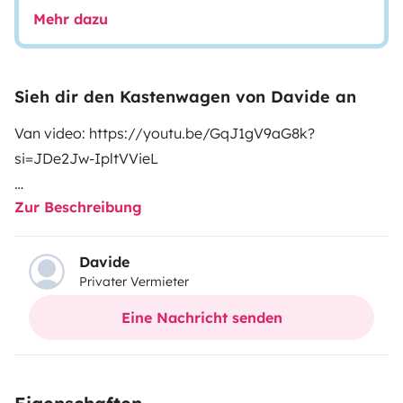
Mehr dazu
Sieh dir den Kastenwagen von Davide an
Van video: https://youtu.be/GqJ1gV9aG8k?
si=JDe2Jw-IpltVVieL
Zur Beschreibung
Instagram: @yellowvan_
DOLOMITES, TUSCANY, LAKE GARDA or COMO, here
Davide
Privater Vermieter
we’re!
Eine Nachricht senden
YellowVan is a 2008 Mercedes Sprinter that started its
journey in Belgium and traveled across Europe before
arriving in Italy.