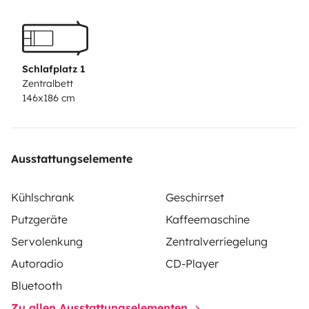
Para viajar a Portugal puedes consúltame por mensaje
y te comento condiciones.
Para llevar mascotas puedes consultarme por mensaje
y te comento condiciones.
Schlafplatz 1
Zentralbett
146x186 cm
Ausstattungselemente
Kühlschrank
Geschirrset
Putzgeräte
Kaffeemaschine
Servolenkung
Zentralverriegelung
Autoradio
CD-Player
Bluetooth
Zu allen Ausstattungselementen