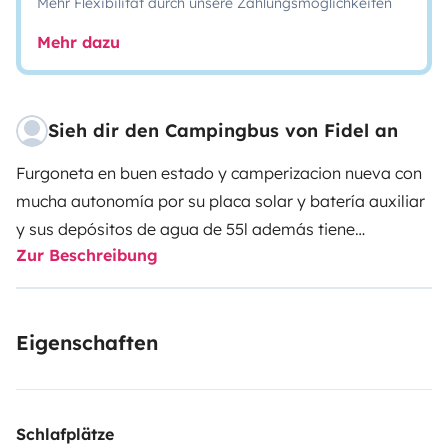
Mehr Flexibilität durch unsere Zahlungsmöglichkeiten
Mehr dazu
Sieh dir den Campingbus von Fidel an
Furgoneta en buen estado y camperizacion nueva con
mucha autonomía por su placa solar y batería auxiliar
y sus depósitos de agua de 55l además tiene
Zur Beschreibung
claraboya y ventanas laterales que se agradece
cuando hace calor y todo lo necesario para disfrutar
de una experiencia inolvidable tanto en la naturaleza
Eigenschaften
como en la playa.
Tiene unas dimensiones reducidas que te permite
conducirla prácticamente como un turismo y aparcarla
en cualquier lugar.
Schlafplätze