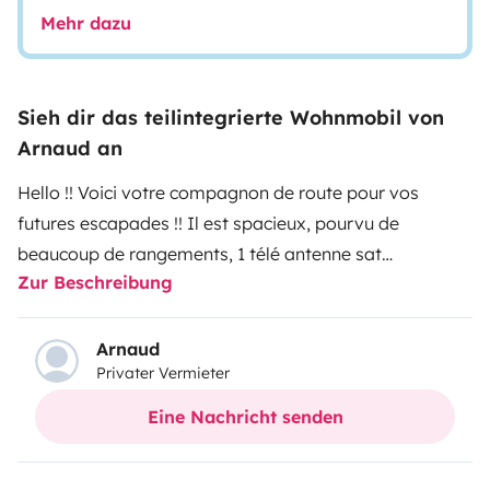
Mehr dazu
Sieh dir das teilintegrierte Wohnmobil von
Arnaud an
Hello !! Voici votre compagnon de route pour vos
futures escapades !! Il est spacieux, pourvu de
beaucoup de rangements, 1 télé antenne sat
Zur Beschreibung
automatique lecteur dvd dans la chambre, et 1 téle
smart dans le salon, régulateur de vitesse,
climatisation réversible déshumidificateur, douchette
Arnaud
Privater Vermieter
extérieure, rideaux occultants et moustiquaires sur
chaque ouvrants, porte 4 vélos, marche pied
Eine Nachricht senden
électrique, grande soute traversante, 2 bouteilles de
gaz, grand frigo trimix, plaques 3 feux + plan de travail