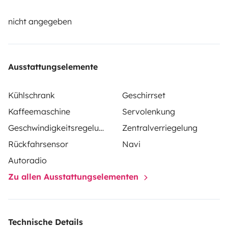
vanne pour vidanger, 1 feu de cuisson (possible de
mettre à disposition en plus un réchaud pour cuisiner
nicht angegeben
dehors, très appréciable l'été)
🚿Douche solaire + tente de douche à disposition
Ausstattungselemente
Kühlschrank
Geschirrset
Kaffeemaschine
Servolenkung
Geschwindigkeitsregelung
Zentralverriegelung
Rückfahrsensor
Navi
Autoradio
Zu allen Ausstattungselementen
Technische Details