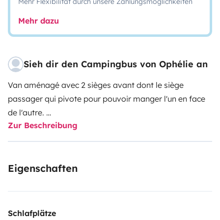
Mehr Flexibilität durch unsere Zahlungsmöglichkeiten
Mehr dazu
Sieh dir den Campingbus von Ophélie an
Van aménagé avec 2 sièges avant dont le siège
passager qui pivote pour pouvoir manger l'un en face
de l'autre.
Zur Beschreibung
🛏La banquette arrière (2 places) se déplie pour faire
place au lit. 1 table et 2 chaises pliantes pour
Eigenschaften
l'extérieur.
🍽Coin cuisine : 1 frigo tiroir alimenté sur batterie,
capacité d'eau potable de 25L, jerrican d'eau usée avec
Schlafplätze