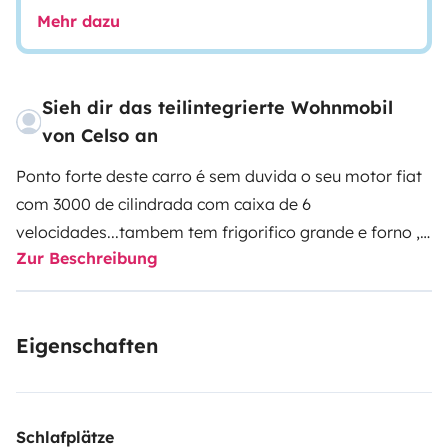
Mehr dazu
Sieh dir das teilintegrierte Wohnmobil
von Celso an
Ponto forte deste carro é sem duvida o seu motor fiat
com 3000 de cilindrada com caixa de 6
velocidades...tambem tem frigorifico grande e forno ,
Zur Beschreibung
duche separado da sanita e aquecimento central na
cabine.
Eigenschaften
Schlafplätze