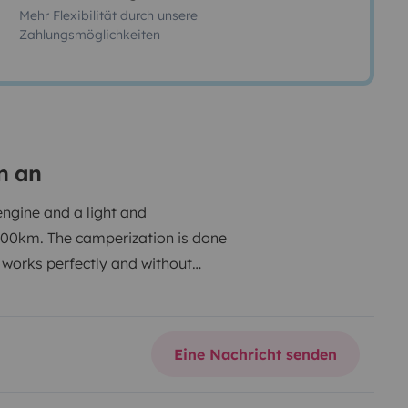
Mehr Flexibilität durch unsere
Zahlungsmöglichkeiten
n an
engine and a light and
100km. The camperization is done
 works perfectly and without
o sleep.
The camperized part is
sembly. The kitchen has two
ing kit.
The camper has a 120L
Eine Nachricht senden
dimensions between 150 x 200 cm
g blankets, sheets, pillows,