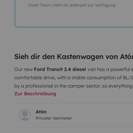
Unser Team steht dir jederzeit zur Verfügung
Sieh dir den Kastenwagen von Ató
Our new
Ford Transit 2.4 diesel
van has a powerful 
comfortable drive, with a stable consumption of 8L/
by a professional in the camper sector, so everything
Zur Beschreibung
tricks.
The van has
3 places to travel and 2 places t
characterized by its great spaciousness and easy as
stoves, cooking utensils, plenty of utensils and a clean
Atón
Privater Vermieter
water tank for the sink and shower. The beds have 
with a comfortable and comfortable mattress, includin