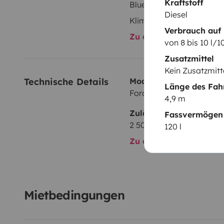
Kraftstoff
Bluetooth
into account the weather, which is essential for organi
Diesel
for any question, contact us and we will resolve doub
Klimaanlage
Verbrauch auf
Patri.
You can follow us on Instagram
@salitrevantr
Zu allen Ausstattungs
von 8 bis 10 l/
managed directly with the owner €400 in Cash.
Zusatzmittel
Kein Zusatzmitt
Technische Details
Modell:
Länge des Fah
Ford Transit 2,4 l TDCi 14
4,9 m
Zulässiges Gesamtgewi
Fassvermögen 
2 500 kg
120 l
Zu allen technischen De
Mietbedingungen