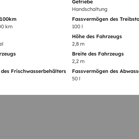
Getriebe
Audio-Anschluss
zing your trip.
We are available
Handschaltung
ts.
A cordial greeting, Atón and
 100km
Fassvermögen des Treibsto
ip
Owner conditions
:
Deposit:
elementen
100 km
100 l
Höhe des Fahrzeugs
el
2,8 m
Datum der Erstzulassung:
rzeugs
Breite des Fahrzeugs
0 ch.
2015
2,2 m
cht:
Höhe
des Frischwasserbehälters
Fassvermögen des Abwasse
2,8 m
50 l
tails