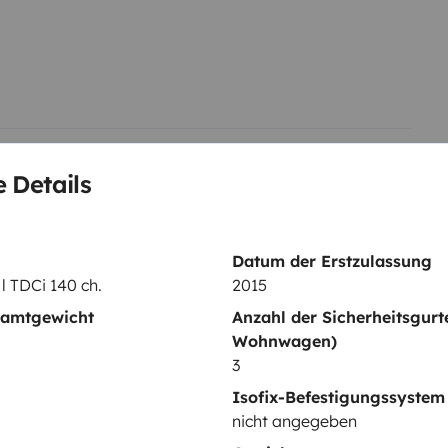
 alternator and a solar panel, so
n with the van turned off, with a
top.
Possibility of Wi-Fi
 insulation so heat and cold is
lare. It has air conditioning for
hairs and an outdoor table where
ll help you organize your trip
 Details
ed by ourselves, where we
as well as the most authentic and
Datum der Erstzulassung
us at any time to ask any
 l TDCi 140 ch.
2015
p, recommended restaurants,
samtgewicht
Anzahl der Sicherheitsgurt
ion service
to the airport if you
Wohnwagen)
activities such as surfing,
Servolenkung
3
rekking, bike routes and even
g
Zentralverriegelung
Isofix-Befestigungssystem
his wonderful island very well, so
nicht angegeben
Autoradio
t your travel idea, always taking