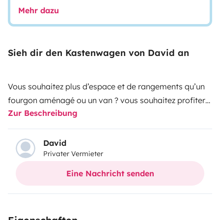
Mehr dazu
Sieh dir den Kastenwagen von David an
Vous souhaitez plus d’espace et de rangements qu’un
fourgon aménagé ou un van ? vous souhaitez profiter
Zur Beschreibung
du confort d’un camping-car mais sans ses contraintes
de maniabilité et de stationnement ? le X 650 répond
parfaitement à vos attentes !
David
Privater Vermieter
Ce camping-car slim, à peine plus large de 10 cm et de
même longueur qu’un fourgon aménagé, vous offre un
Eine Nachricht senden
excellent compromis entre encombrement extérieur,
volume intérieur et confort.
Son salon face à face pouvant accueillir jusqu’à sept