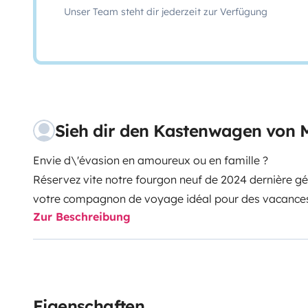
Unser Team steht dir jederzeit zur Verfügung
Sieh dir den Kastenwagen von 
Envie d\'évasion en amoureux ou en famille ?
Réservez vite notre fourgon neuf de 2024 dernière g
votre compagnon de voyage idéal pour des vacances
Zur Beschreibung
Laissez vous tenter et découvrez dés maintenant une 
volant de notre véhicule au confort 4 étoiles****
Confortable comme un camping car et maniable comm
Eigenschaften