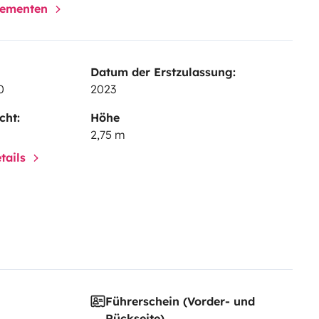
t une grande soute.
elementen
ra une aventure tout confort.
s de partir sereinement en
Datum der Erstzulassung:
 ou plus !
0
2023
cht:
Höhe
2,75 m
tails
Führerschein (Vorder- und
Rückseite)