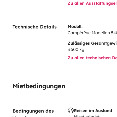
rangements intelligents et aménagements utiles don
Zu allen Ausstattungs
Avec son haut niveau de finitions, votre espacade se
Autants d\'atouts et de qualités qui vous permettron
Technische Details
Modell:
escapade, le temps d\'un week-end ou d\'une semaine
Campérêve Magellan 54
Zulässiges Gesamtgewi
3 500 kg
Zu allen technischen De
Mietbedingungen
Bedingungen des 
Reisen im Ausland
Nicht erlaubt