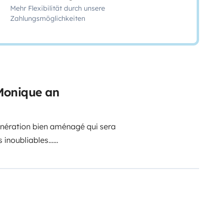
Mehr Flexibilität durch unsere
Zahlungsmöglichkeiten
Monique an
énération bien aménagé qui sera
 inoubliables…
sensation unique de liberté au
e un Van (5m41) il est idéal