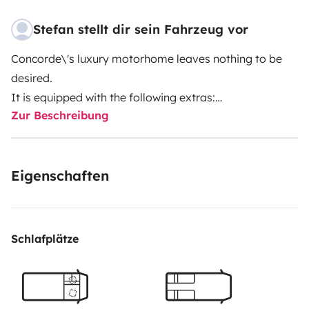
Stefan stellt dir sein Fahrzeug vor
Concorde\'s luxury motorhome leaves nothing to be
desired.
It is equipped with the following extras:
Zur Beschreibung
- Dishwasher
- Central vacuum cleaner
- Jack system
Eigenschaften
- 350-liter fresh water tank
- 200-liter waste water tank
- 150-liter holding tank
- TV in the bedroom
Schlafplätze
- TV in the living area
- Fully automatic satellite system
- 2500 kg trailer hitch