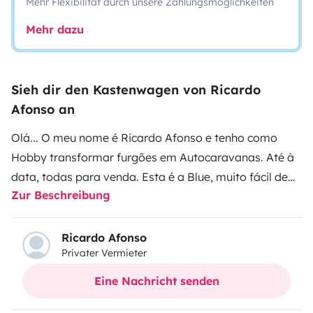
Mehr Flexibilität durch unsere Zahlungsmöglichkeiten
Mehr dazu
Sieh dir den Kastenwagen von Ricardo
Afonso an
Olá... O meu nome é Ricardo Afonso e tenho como
Hobby transformar furgões em Autocaravanas. Até à
data, todas para venda. Esta é a Blue, muito fácil de
Zur Beschreibung
identificar e a primeira que vou meter ao vosso dispor
para nas estradas brilhar. Férias em família, viagem
entre amigos, escapadinhas de fim de semana ou
Ricardo Afonso
Privater Vermieter
qualquer outra aventura... Uma Peugeot Boxer de 2017
terminada de transformar no final de 2023. Conta com
Eine Nachricht senden
4 lugares sentados e outros tantos para dormir, duas