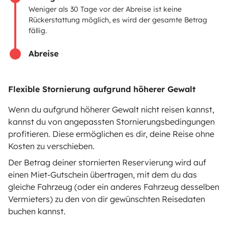
Weniger als 30 Tage vor der Abreise ist keine
Mietversicherung
Rückerstattung möglich, es wird der gesamte Betrag
fällig.
Mietpannenhilfe
Abreise
Hilfe für Vermieter
Flexible Stornierung aufgrund höherer Gewalt
Wenn du aufgrund höherer Gewalt nicht reisen kannst,
Sichere Zahlungsweisen
Ratenzahlung
kannst du von angepassten Stornierungsbedingungen
profitieren. Diese ermöglichen es dir, deine Reise ohne
Kosten zu verschieben.
Herunterladen im
Verfügbar auf
Der Betrag deiner stornierten Reservierung wird auf
App Store
Google Play
einen Miet-Gutschein übertragen, mit dem du das
gleiche Fahrzeug (oder ein anderes Fahrzeug desselben
Vermieters) zu den von dir gewünschten Reisedaten
buchen kannst.
Blog
Kontakt
Offene Stellen
AGB