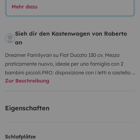
Mehr dazu
Sieh dir den Kastenwagen von Roberto
an
Dreamer Familyvan su Fiat Ducato 130 cv. Mezzo
praticamente nuovo, ideale per una famiglia con 2
bambini piccoli.
PRO: disposizione con i letti a castello e
Zur Beschreibung
il letto basculante permettono un' ottima vivibilità
anche in 4. Ampia zona living con 6 posti a sedere.
Frigorifero molto grande, stufa e boiler truma ottimi e
Eigenschaften
facili da impostare. Ottima coibentazione.
Schlafplätze